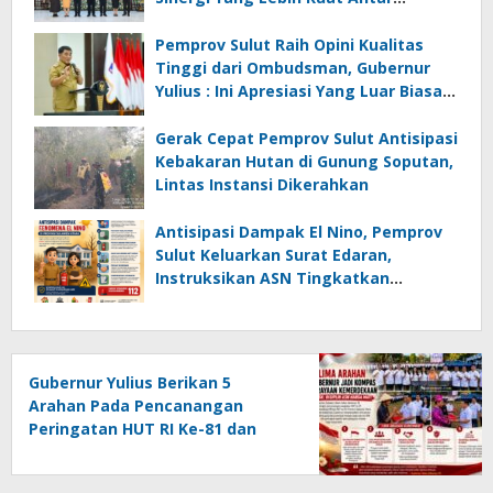
Instansi
Pemprov Sulut Raih Opini Kualitas
Tinggi dari Ombudsman, Gubernur
Yulius : Ini Apresiasi Yang Luar Biasa,
Tolak Ukur Pemerintah
Gerak Cepat Pemprov Sulut Antisipasi
Kebakaran Hutan di Gunung Soputan,
Lintas Instansi Dikerahkan
Antisipasi Dampak El Nino, Pemprov
Sulut Keluarkan Surat Edaran,
Instruksikan ASN Tingkatkan
Kewaspadaan Cegah Kebakaran
Gubernur Yulius Berikan 5
Arahan Pada Pencanangan
Peringatan HUT RI Ke-81 dan
HUT Provinsi Sulut Ke-62