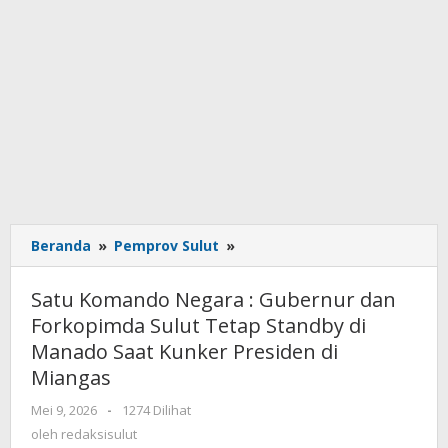
Beranda
»
Pemprov Sulut
»
Satu
Komando
Negara
Satu Komando Negara : Gubernur dan
:
Forkopimda Sulut Tetap Standby di
Gubernur
Manado Saat Kunker Presiden di
dan
Forkopimda
Miangas
Sulut
Mei 9, 2026
oleh
-
1274 Dilihat
Tetap
redaksisulut
oleh
redaksisulut
Standby