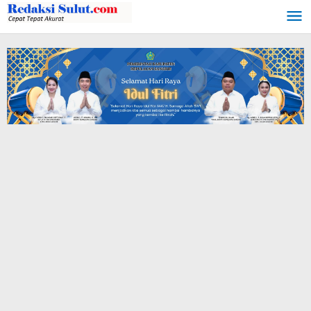
Lewati
ke
konten