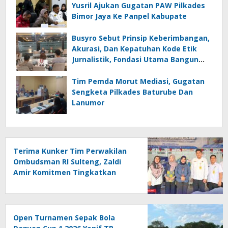
Yusril Ajukan Gugatan PAW Pilkades
Bimor Jaya Ke Panpel Kabupate
Busyro Sebut Prinsip Keberimbangan,
Akurasi, Dan Kepatuhan Kode Etik
Jurnalistik, Fondasi Utama Bangun
Kepercayaan Publik Terhadap Media
Tim Pemda Morut Mediasi, Gugatan
Sengketa Pilkades Baturube Dan
Lanumor
Terima Kunker Tim Perwakilan
Ombudsman RI Sulteng, Zaldi
Amir Komitmen Tingkatkan
Kualitas Pelayanan Publik
Akuntabel Bebas Mal
Administrasi
Open Turnamen Sepak Bola