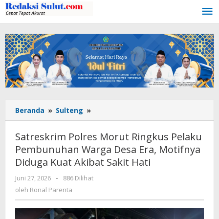
Lewati
ke
konten
Beranda
»
Sulteng
»
Satreskrim
Polres
Morut
Satreskrim Polres Morut Ringkus Pelaku
Ringkus
Pembunuhan Warga Desa Era, Motifnya
Pelaku
Diduga Kuat Akibat Sakit Hati
Pembunuhan
Warga
Juni 27, 2026
oleh
-
886 Dilihat
Desa
Ronal
oleh
Ronal Parenta
Era,
Parenta
Motifnya
Diduga