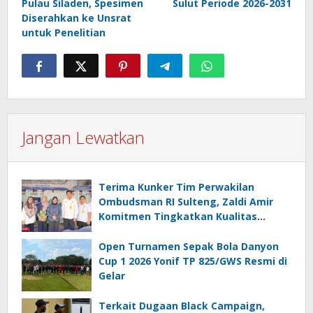
Pulau Siladen, Spesimen
Sulut Periode 2026-2031
Diserahkan ke Unsrat
untuk Penelitian
Jangan Lewatkan
Terima Kunker Tim Perwakilan
Ombudsman RI Sulteng, Zaldi Amir
Komitmen Tingkatkan Kualitas
Pelayanan Publik Akuntabel Bebas
Mal Administrasi
Open Turnamen Sepak Bola Danyon
Cup 1 2026 Yonif TP 825/GWS Resmi di
Gelar
Terkait Dugaan Black Campaign,