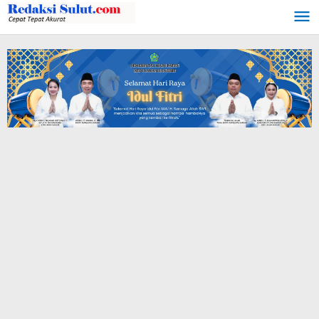
Lewati
ke
konten