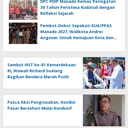
Keimigrasian
DPC PDIP Manado Kemas Peringatan
30 Tahun Peristiwa Kudatuli dengan
Refleksi Sejarah
Pemkot-Dekot Sepakati KUA/PPAS
Manado 2027, Walikota Andrei
Angouw: Untuk Kemajuan Kota dan
Kesejahteraan Masyarakat
Sambut HUT ke-81 Kemerdekaan
RI, Wawali Richard Sualang
Bagikan Bendera Merah Putih
kepada Masyarakat
Pasca Aksi Pengrusakan, Kondisi
Pasar Bersehati Mulai Kondusif