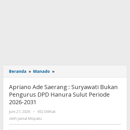
Beranda
»
Manado
»
Apriano
Ade
Saerang
Apriano Ade Saerang : Suryawati Bukan
:
Pengurus DPD Hanura Sulut Periode
Suryawati
2026-2031
Bukan
Pengurus
Juni 27, 2026
oleh
-
932 Dilihat
DPD
Jamal
oleh
Jamal Mopatu
Hanura
Mopatu
Sulut