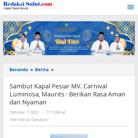
Lewati
ke
konten
Beranda
»
Berita
»
Sambut
Kapal
Pesiar
Sambut Kapal Pesiar MV. Carnival
MV.
Luminosa, Maurits : Berikan Rasa Aman
Carnival
dan Nyaman
Luminosa,
Maurits
Oktober 7, 2023
oleh
-
711 Dilihat
:
Wesly
oleh
Wesly Tamasiro
Berikan
Tamasiro
Rasa
Aman