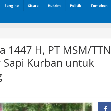
Sangihe
Sitaro
Hukrim
Politik
Tomohon
ha 1447 H, PT MSM/TTN
r Sapi Kurban untuk
g