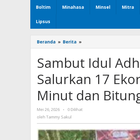
Boltim
Minahasa
Minsel
Mitra
Lipsus
Beranda
»
Berita
»
Sambut
Idul
Adha
Sambut Idul Ad
1447
H,
Salurkan 17 Eko
PT
MSM/TTN
Salurkan
Minut dan Bitun
17
Ekor
Sapi
Mei 26, 2026
oleh
-
0 Dilihat
Kurban
Tammy
oleh
Tammy Sakul
untuk
Sakul
Minut
dan