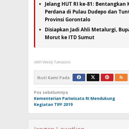
Jelang HUT RI ke-81: Bentangkan 
Perdana di Pulau Dudepo dan Tunta
Provinsi Gorontalo
Disiapkan Jadi Ahli Metalurgi, Bup
Morut ke ITD Sumut
oleh
Wesly Tamasiro
Ikuti Kami Pada
Navigasi
Pos sebelumnya
Kementerian Pariwisata RI Mendukung
pos
Kegiatan TIFF 2019