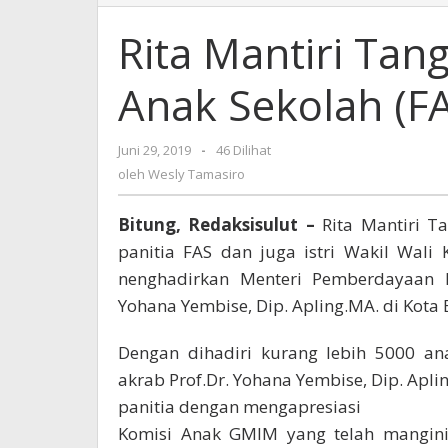
Mantiri
Tangkudung
Rita Mantiri Tan
Pimpin
Festival
Anak Sekolah (F
Anak
Sekolah
(FAS)
Juni 29, 2019
oleh
-
46 Dilihat
GMIM
Wesly
oleh
Wesly Tamasiro
2019
Tamasiro
Sukses
Bitung, Redaksisulut –
Rita Mantiri 
panitia FAS dan juga istri Wakil Wali
nenghadirkan Menteri Pemberdayaan P
Yohana Yembise, Dip. Apling.MA. di Kota 
Dengan dihadiri kurang lebih 5000 
akrab Prof.Dr. Yohana Yembise, Dip. Ap
panitia dengan mengapresiasi
Komisi Anak GMIM yang telah mangini