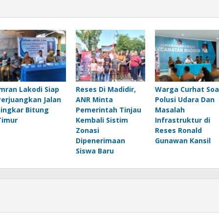
Imran Lakodi Siap
Reses Di Madidir,
Warga Curhat Soa
Perjuangkan Jalan
ANR Minta
Polusi Udara Dan
Lingkar Bitung
Pemerintah Tinjau
Masalah
Timur
Kembali Sistim
Infrastruktur di
Zonasi
Reses Ronald
Dipenerimaan
Gunawan Kansil
Siswa Baru