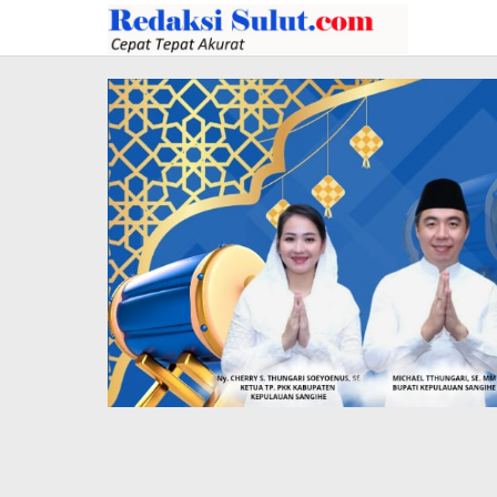
Lewati
ke
konten