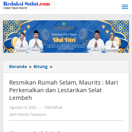
Lewati
ke
konten
Beranda
»
Bitung
»
Resmikan
Rumah
Selam,
Resmikan Rumah Selam, Maurits : Mari
Maurits
Perkenalkan dan Lestarikan Selat
:
Lembeh
Mari
Perkenalkan
Agustus 4, 2022
oleh
-
138 Dilihat
dan
Wesly
oleh
Wesly Tamasiro
Lestarikan
Tamasiro
Selat
Lembeh