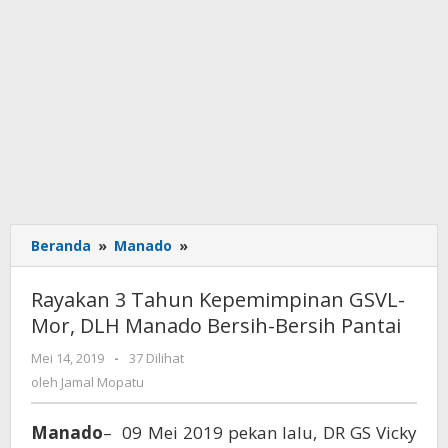
Beranda
»
Manado
»
Rayakan
3
Tahun
Rayakan 3 Tahun Kepemimpinan GSVL-
Kepemimpinan
Mor, DLH Manado Bersih-Bersih Pantai
GSVL-
Mor,
Mei 14, 2019
oleh
-
37 Dilihat
DLH
Jamal
oleh
Jamal Mopatu
Manado
Mopatu
Bersih-
Manado
– 09 Mei 2019 pekan lalu, DR GS Vicky
Bersih