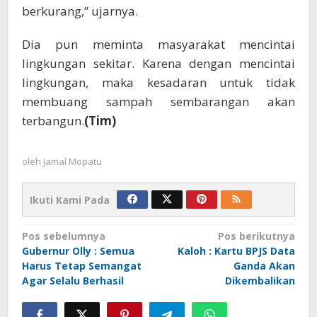
berkurang,” ujarnya.
Dia pun meminta masyarakat mencintai
lingkungan sekitar. Karena dengan mencintai
lingkungan, maka kesadaran untuk tidak
membuang sampah sembarangan akan
terbangun.
(Tim)
oleh
Jamal Mopatu
Ikuti Kami Pada
Navigasi
Pos sebelumnya
Pos berikutnya
Gubernur Olly : Semua
Kaloh : Kartu BPJS Data
pos
Harus Tetap Semangat
Ganda Akan
Agar Selalu Berhasil
Dikembalikan