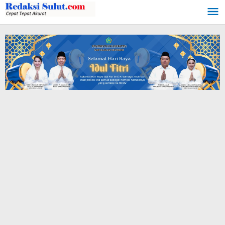
Lewati
ke
konten