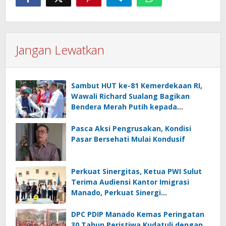
Jangan Lewatkan
Sambut HUT ke-81 Kemerdekaan RI,
Wawali Richard Sualang Bagikan
Bendera Merah Putih kepada
Masyarakat
Pasca Aksi Pengrusakan, Kondisi
Pasar Bersehati Mulai Kondusif
Perkuat Sinergitas, Ketua PWI Sulut
Terima Audiensi Kantor Imigrasi
Manado, Perkuat Sinergi
Penyebarluasan Informasi
Keimigrasian
DPC PDIP Manado Kemas Peringatan
30 Tahun Peristiwa Kudatuli dengan