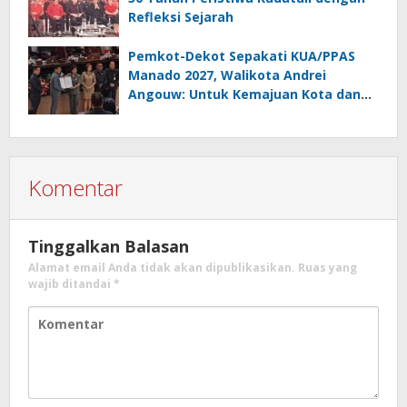
Refleksi Sejarah
Pemkot-Dekot Sepakati KUA/PPAS
Manado 2027, Walikota Andrei
Angouw: Untuk Kemajuan Kota dan
Kesejahteraan Masyarakat
Komentar
Tinggalkan Balasan
Alamat email Anda tidak akan dipublikasikan.
Ruas yang
wajib ditandai
*