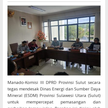
Roy
Roring
Desak
Percepat
Pemasangan
Dan
Perbaikan
Lampu
Jalan
Manado-Komisi III DPRD Provinsi Sulut secara
tegas mendesak Dinas Energi dan Sumber Daya
Mineral (ESDM) Provinsi Sulawesi Utara (Sulut)
untuk mempercepat pemasangan dan