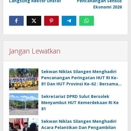
Langsung Rektor Unsrat
Pencanangan Sensus
Ekonomi 2026
Jangan Lewatkan
Sekwan Niklas Silangen Menghadiri
Pencanangan Peringatan HUT RI Ke-
81 Dan HUT Provinsi Ke-62 : Bersama
Gubernur Fun Game Mini Soccer
Melawan Tim Kodam XIII Merdeka
Sekretariat DPRD Sulut Bersolek
Menyambut HUT Kemerdekaan RI Ke
81
Sekwan Niklas Silangen Menghadiri
Acara Pelantikan Dan Pengambilan