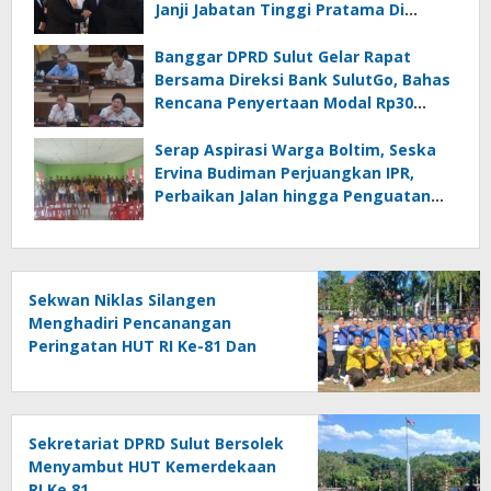
Janji Jabatan Tinggi Pratama Di
Lingkungan Pemprov Sulut : Turut
Berikan Ucapan Selamat
Banggar DPRD Sulut Gelar Rapat
Bersama Direksi Bank SulutGo, Bahas
Rencana Penyertaan Modal Rp30
Miliar pada KUA-PPAS 2027
Serap Aspirasi Warga Boltim, Seska
Ervina Budiman Perjuangkan IPR,
Perbaikan Jalan hingga Penguatan
UMKM
Sekwan Niklas Silangen
Menghadiri Pencanangan
Peringatan HUT RI Ke-81 Dan
HUT Provinsi Ke-62 : Bersama
Gubernur Fun Game Mini Soccer
Melawan Tim Kodam XIII
Merdeka
Sekretariat DPRD Sulut Bersolek
Menyambut HUT Kemerdekaan
RI Ke 81