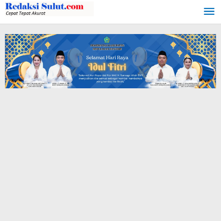
Lewati
ke
konten