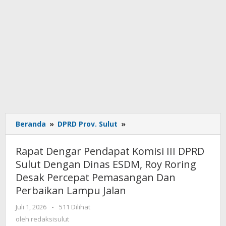
Beranda
»
DPRD Prov. Sulut
»
Rapat
Dengar
Pendapat
Rapat Dengar Pendapat Komisi III DPRD
Komisi
Sulut Dengan Dinas ESDM, Roy Roring
III
Desak Percepat Pemasangan Dan
DPRD
Sulut
Perbaikan Lampu Jalan
Dengan
Juli 1, 2026
oleh
-
511 Dilihat
Dinas
redaksisulut
oleh
redaksisulut
ESDM,