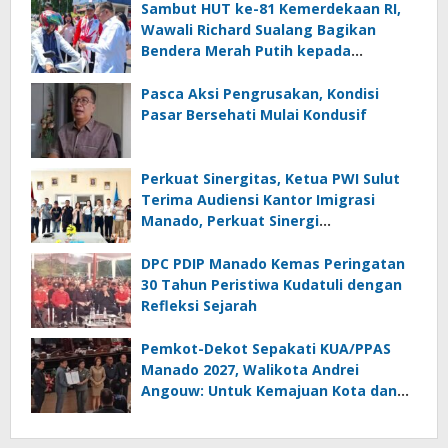
Sambut HUT ke-81 Kemerdekaan RI,
Wawali Richard Sualang Bagikan
Bendera Merah Putih kepada
Masyarakat
Pasca Aksi Pengrusakan, Kondisi
Pasar Bersehati Mulai Kondusif
Perkuat Sinergitas, Ketua PWI Sulut
Terima Audiensi Kantor Imigrasi
Manado, Perkuat Sinergi
Penyebarluasan Informasi
Keimigrasian
DPC PDIP Manado Kemas Peringatan
30 Tahun Peristiwa Kudatuli dengan
Refleksi Sejarah
Pemkot-Dekot Sepakati KUA/PPAS
Manado 2027, Walikota Andrei
Angouw: Untuk Kemajuan Kota dan
Kesejahteraan Masyarakat