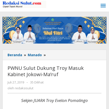
Lewati
ke
konten
Beranda
»
Manado
»
PWNU
Sulut
Dukung
PWNU Sulut Dukung Troy Masuk
Troy
Kabinet Jokowi-Ma’ruf
Masuk
Kabinet
Juli 27, 2019
oleh
-
35 Dilihat
Jokowi-
redaksisulut
oleh
redaksisulut
Ma'ruf
Sekjen JUARA Troy Evelon Pomalingo