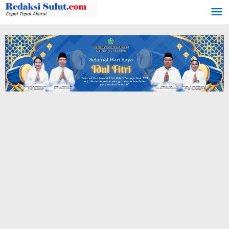
Lewati
ke
konten