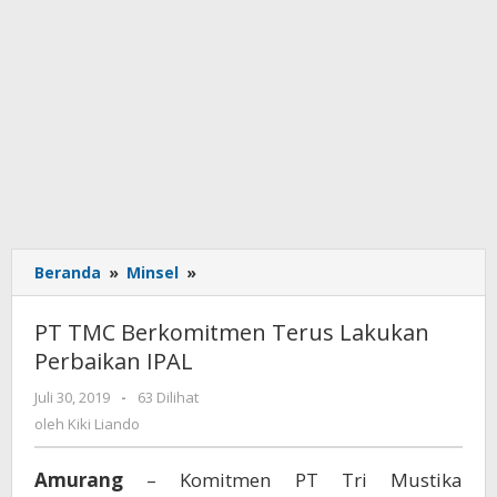
Beranda
»
Minsel
»
PT
TMC
Berkomitmen
PT TMC Berkomitmen Terus Lakukan
Terus
Perbaikan IPAL
Lakukan
Perbaikan
Juli 30, 2019
oleh
-
63 Dilihat
IPAL
Kiki
oleh
Kiki Liando
Liando
Amurang
– Komitmen PT Tri Mustika