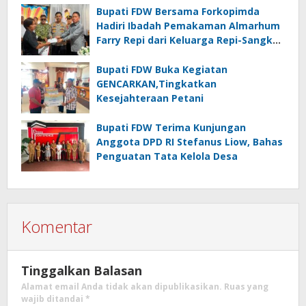
Bupati FDW Bersama Forkopimda
Hadiri Ibadah Pemakaman Almarhum
Farry Repi dari Keluarga Repi-Sangkoy
di Ranomea
Bupati FDW Buka Kegiatan
GENCARKAN,Tingkatkan
Kesejahteraan Petani
Bupati FDW Terima Kunjungan
Anggota DPD RI Stefanus Liow, Bahas
Penguatan Tata Kelola Desa
Komentar
Tinggalkan Balasan
Alamat email Anda tidak akan dipublikasikan.
Ruas yang
wajib ditandai
*