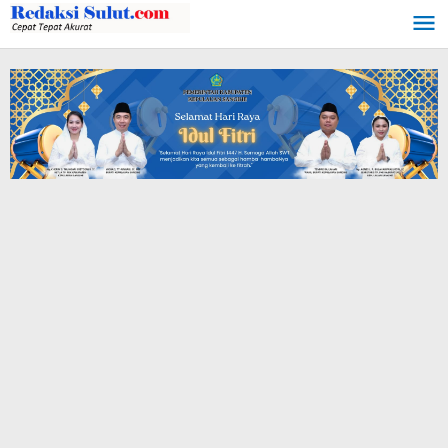
Lewati
ke
konten