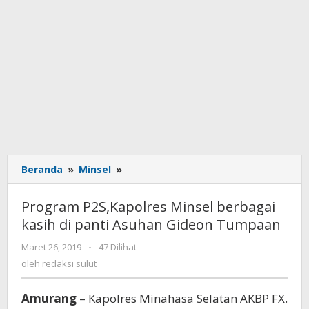
Beranda
»
Minsel
»
Program
P2S,Kapolres
Minsel
Program P2S,Kapolres Minsel berbagai
berbagai
kasih di panti Asuhan Gideon Tumpaan
kasih
di
Maret 26, 2019
oleh
-
47 Dilihat
panti
redaksi
oleh
redaksi sulut
Asuhan
sulut
Gideon
Amurang
– Kapolres Minahasa Selatan AKBP FX.
Tumpaan