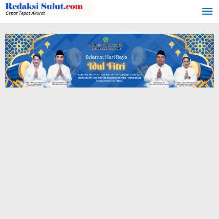
Lewati
ke
konten