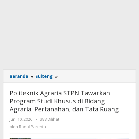
Beranda
»
Sulteng
»
Politeknik
Agraria
STPN
Politeknik Agraria STPN Tawarkan
Tawarkan
Program Studi Khusus di Bidang
Program
Agraria, Pertanahan, dan Tata Ruang
Studi
Khusus
Juni 10, 2026
oleh
-
388 Dilihat
di
Ronal
oleh
Ronal Parenta
Bidang
Parenta
Agraria,