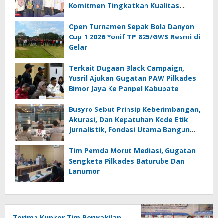
Komitmen Tingkatkan Kualitas
Pelayanan Publik Akuntabel Bebas
Mal Administrasi
Open Turnamen Sepak Bola Danyon
Cup 1 2026 Yonif TP 825/GWS Resmi di
Gelar
Terkait Dugaan Black Campaign,
Yusril Ajukan Gugatan PAW Pilkades
Bimor Jaya Ke Panpel Kabupate
Busyro Sebut Prinsip Keberimbangan,
Akurasi, Dan Kepatuhan Kode Etik
Jurnalistik, Fondasi Utama Bangun
Kepercayaan Publik Terhadap Media
Tim Pemda Morut Mediasi, Gugatan
Sengketa Pilkades Baturube Dan
Lanumor
Terima Kunker Tim Perwakilan