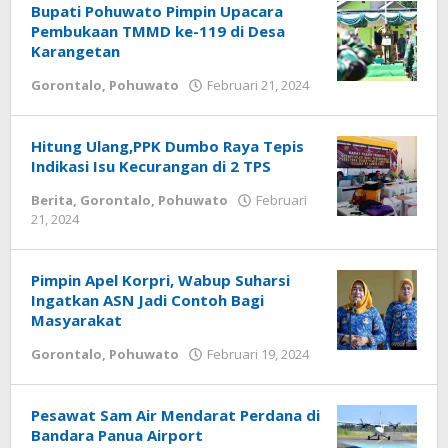
Bupati Pohuwato Pimpin Upacara
Pembukaan TMMD ke-119 di Desa
Karangetan
Gorontalo
,
Pohuwato
Februari 21, 2024
oleh
Harton
Safii
Hitung Ulang,PPK Dumbo Raya Tepis
Indikasi Isu Kecurangan di 2 TPS
Berita
,
Gorontalo
,
Pohuwato
Februari
21, 2024
oleh
redaksisulut
Pimpin Apel Korpri, Wabup Suharsi
Ingatkan ASN Jadi Contoh Bagi
Masyarakat
Gorontalo
,
Pohuwato
Februari 19, 2024
oleh
Harton
Safii
Pesawat Sam Air Mendarat Perdana di
Bandara Panua Airport