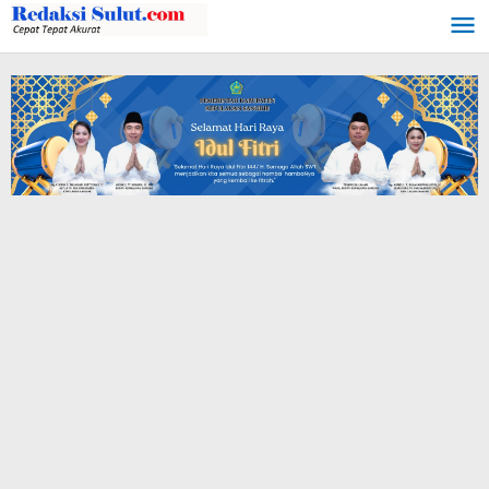
Lewati
ke
konten