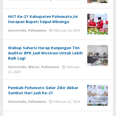
Harton
Safii
HUT Ke-21 Kabupaten Pohuwato,Ini
Harapan Bupati Saipul Mbuinga
Gorontalo
,
Pohuwato
Februari 26, 2024
oleh
Harton
Safii
Wabup Suharsi Harap Kunjungan Tim
Auditor BPK Jadi Motivasi Untuk Lebih
Baik Lagi
Gorontalo
,
Morut
,
Pohuwato
Februari
22, 2024
oleh
Harton
Safii
Pemkab Pohuwato Gelar Zikir Akbar
Sambut Hari Jadi Ke-21
Gorontalo
,
Pohuwato
Februari 22, 2024
oleh
Harton
Safii