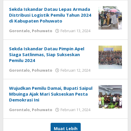
Safii
Sekda Iskandar Datau Lepas Armada
Distribusi Logistik Pemilu Tahun 2024
di Kabupaten Pohuwato
Gorontalo
,
Pohuwato
Februari 13, 2024
oleh
Harton
Safii
Sekda Iskandar Datau Pimpin Apel
Siaga Satlinmas, Siap Sukseskan
Pemilu 2024
Gorontalo
,
Pohuwato
Februari 12, 2024
oleh
redaksisulut
Wujudkan Pemilu Damai, Bupati Saipul
Mbuinga Ajak Mari Sukseskan Pesta
Demokrasi Ini
Gorontalo
,
Pohuwato
Februari 11, 2024
oleh
Harton
Safii
Muat Lebih