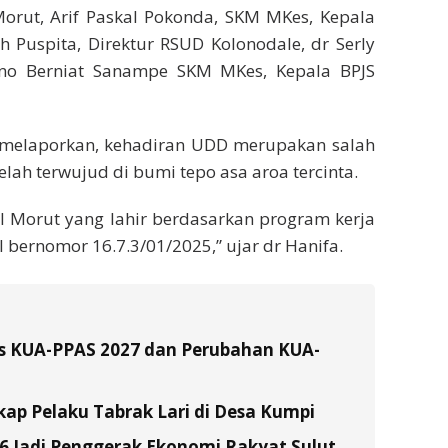
 Morut, Arif Paskal Pokonda, SKM MKes, Kepala
h Puspita, Direktur RSUD Kolonodale, dr Serly
no Berniat Sanampe SKM MKes, Kepala BPJS
, melaporkan, kehadiran UDD merupakan salah
elah terwujud di bumi tepo asa aroa tercinta.
MI Morut yang lahir berdasarkan program kerja
l bernomor 16.7.3/01/2025,” ujar dr Hanifa.
s KUA-PPAS 2027 dan Perubahan KUA-
ap Pelaku Tabrak Lari di Desa Kumpi
26 Jadi Penggerak Ekonomi Rakyat Sulut