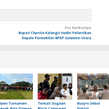
Pos berikutnya
Bupati Chyntia Kalangit Hadiri Pelantikan
Kepala Perwakilan BPKP Sulawesi Utara
Open Turnamen
Terkait Dugaan
Busyro Sebut
Sepak Bola Danyon
Black Campaign,
Prinsip