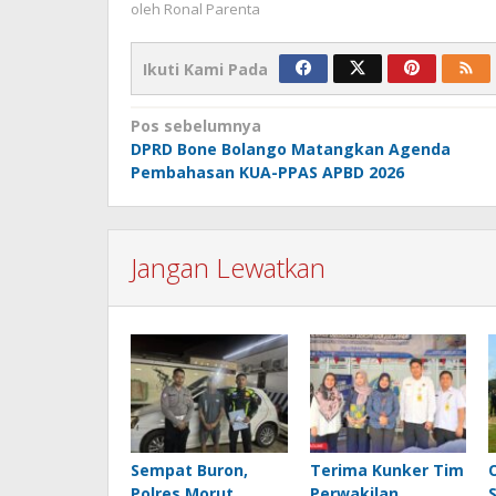
oleh
Ronal Parenta
Ikuti Kami Pada
Navigasi
Pos sebelumnya
DPRD Bone Bolango Matangkan Agenda
pos
Pembahasan KUA-PPAS APBD 2026
Jangan Lewatkan
Sempat Buron,
Terima Kunker Tim
Polres Morut
Perwakilan