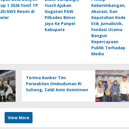
Cup 1 2026 Yonif TP
Yusril Ajukan
Keberimbangan,
825/GWS Resmi di
Gugatan PAW
Akurasi, Dan
Gelar
Pilkades Bimor
Kepatuhan Kode
Jaya Ke Panpel
Etik Jurnalistik,
Kabupate
Fondasi Utama
Bangun
Kepercayaan
Publik Terhadap
Media
Terima Kunker Tim
Perwakilan Ombudsman RI
Sulteng, Zaldi Amir Komitmen
Tingkatkan Kualitas
Pelayanan Publik Akuntabel
Bebas Mal Administrasi
View More