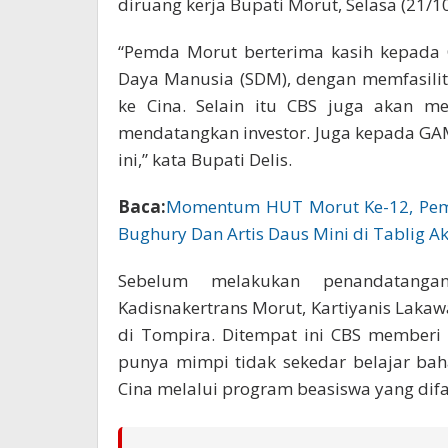
diruang kerja Bupati Morut, Selasa (21/1
“Pemda Morut berterima kasih kepad
Daya Manusia (SDM), dengan memfasilita
ke Cina. Selain itu CBS juga akan m
mendatangkan investor. Juga kepada GA
ini,” kata Bupati Delis.
Baca:
Momentum HUT Morut Ke-12, Pemd
Bughury Dan Artis Daus Mini di Tablig A
Sebelum melakukan penandatang
Kadisnakertrans Morut, Kartiyanis Laka
di Tompira. Ditempat ini CBS memberi 
punya mimpi tidak sekedar belajar bah
Cina melalui program beasiswa yang difas