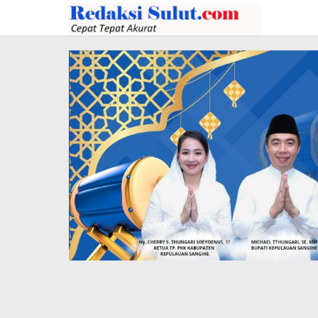
Lewati
ke
konten