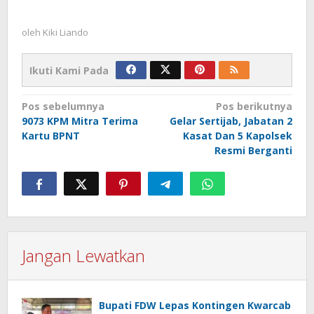
oleh
Kiki Liando
Ikuti Kami Pada
Navigasi
Pos sebelumnya
Pos berikutnya
9073 KPM Mitra Terima
Gelar Sertijab, Jabatan 2
pos
Kartu BPNT
Kasat Dan 5 Kapolsek
Resmi Berganti
Jangan Lewatkan
Bupati FDW Lepas Kontingen Kwarcab