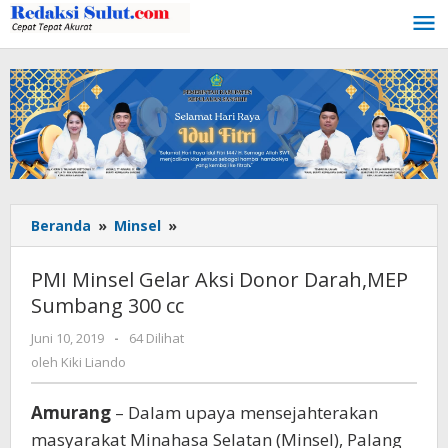
Lewati
ke
konten
Beranda
»
Minsel
»
PMI
Minsel
Gelar
PMI Minsel Gelar Aksi Donor Darah,MEP
Aksi
Sumbang 300 cc
Donor
Darah,MEP
Juni 10, 2019
oleh
-
64 Dilihat
Sumbang
Kiki
oleh
Kiki Liando
300
Liando
cc
Amurang
– Dalam upaya mensejahterakan
masyarakat Minahasa Selatan (Minsel), Palang