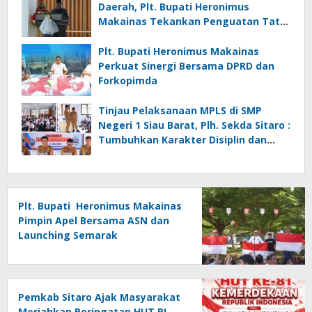
Daerah, Plt. Bupati Heronimus
Makainas Tekankan Penguatan Tata
Kelola Pemerintahan dan Pelayanan
Publik
Plt. Bupati Heronimus Makainas
Perkuat Sinergi Bersama DPRD dan
Forkopimda
Tinjau Pelaksanaan MPLS di SMP
Negeri 1 Siau Barat, Plh. Sekda Sitaro :
Tumbuhkan Karakter Disiplin dan
Tanggung Jawab
Plt. Bupati Heronimus Makainas
Pimpin Apel Bersama ASN dan
Launching Semarak
Kemerdekaan RI Ke-81
Pemkab Sitaro Ajak Masyarakat
Meriahkan Peringatan HUT RI