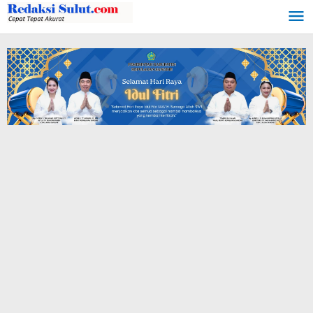
Lewati
ke
konten