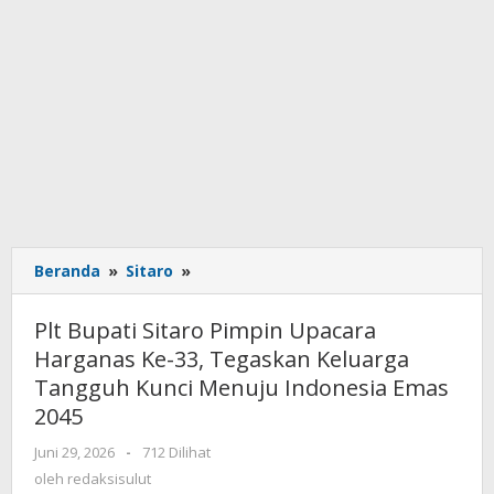
Beranda
»
Sitaro
»
Plt
Bupati
Sitaro
Plt Bupati Sitaro Pimpin Upacara
Pimpin
Harganas Ke-33, Tegaskan Keluarga
Upacara
Tangguh Kunci Menuju Indonesia Emas
Harganas
Ke-
2045
33,
Juni 29, 2026
oleh
-
712 Dilihat
Tegaskan
redaksisulut
oleh
redaksisulut
Keluarga