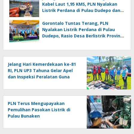
Kabel Laut 1,95 KMS, PLN Nyalakan
Listrik Perdana di Pulau Dudepo dan
Tuntaskan 100 Persen Rasio Desa
Berlistrik Provinsi Gorontalo
Gorontalo Tuntas Terang, PLN
Nyalakan Listrik Perdana di Pulau
Dudepo, Rasio Desa Berlistrik Provinsi
Gorontalo Capai 100 Persen
Jelang Hari Kemerdekaan ke-81
RI, PLN UP3 Tahuna Gelar Apel
dan Inspeksi Peralatan Guna
Pastikan Keandalan Listrik
Kepulauan Nusa Utara
PLN Terus Mengupayakan
Pemulihan Pasokan Listrik di
Pulau Bunaken