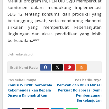
Melalui program ini, PLN UID S2JB memperkuat
komitmen dalam mendukung implementasi
SDG 12 tentang konsumsi dan produksi yang
bertanggung jawab, serta mendorong ekonomi
sirkular yang memperkuat keberlanjutan
lingkungan dan akses pendidikan yang lebih
berkeadilan.,***
oleh
redaksisulut
Ikuti Kami Pada
Navigasi
Pos sebelumnya
Pos berikutnya
Komisi IV DPRD Gorontalo
Pemkab dan DPRD Minsel
pos
Rekomendasikan Kepala
Perkuat Kolaborasi Demi
Dispora Dinonaktifkan
Pembangunan
Berkelanjutan