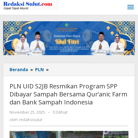
Lewati
ke
konten
Beranda
»
PLN
»
PLN
UID
S2JB
PLN UID S2JB Resmikan Program SPP
Resmikan
Dibayar Sampah Bersama Qur’anic Farm
Program
dan Bank Sampah Indonesia
SPP
Dibayar
November 25, 2025
oleh
-
0 Dilihat
Sampah
redaksisulut
oleh
redaksisulut
Bersama
Qur’anic
Farm