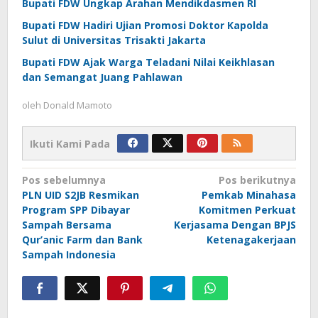
Bupati FDW Ungkap Arahan Mendikdasmen RI
Bupati FDW Hadiri Ujian Promosi Doktor Kapolda
Sulut di Universitas Trisakti Jakarta
Bupati FDW Ajak Warga Teladani Nilai Keikhlasan
dan Semangat Juang Pahlawan
oleh
Donald Mamoto
Ikuti Kami Pada
Navigasi
Pos sebelumnya
Pos berikutnya
PLN UID S2JB Resmikan
Pemkab Minahasa
pos
Program SPP Dibayar
Komitmen Perkuat
Sampah Bersama
Kerjasama Dengan BPJS
Qur’anic Farm dan Bank
Ketenagakerjaan
Sampah Indonesia