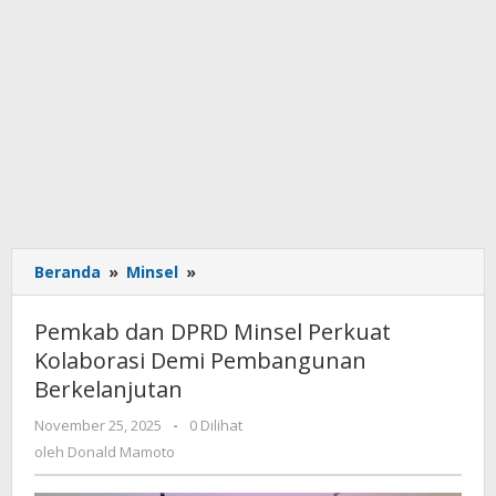
Beranda
»
Minsel
»
Pemkab
dan
DPRD
Pemkab dan DPRD Minsel Perkuat
Minsel
Kolaborasi Demi Pembangunan
Perkuat
Berkelanjutan
Kolaborasi
Demi
November 25, 2025
oleh
-
0 Dilihat
Pembangunan
Donald
oleh
Donald Mamoto
Berkelanjutan
Mamoto