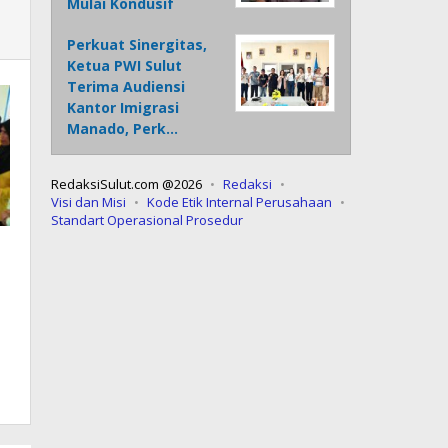
Mulai Kondusif
Perkuat Sinergitas,
Ketua PWI Sulut
Terima Audiensi
Kantor Imigrasi
Manado, Perk…
RedaksiSulut.com @2026
Redaksi
Visi dan Misi
Kode Etik Internal Perusahaan
Standart Operasional Prosedur