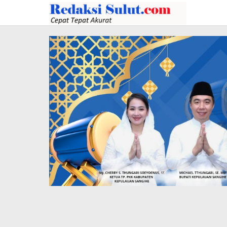
Lewati
ke
konten