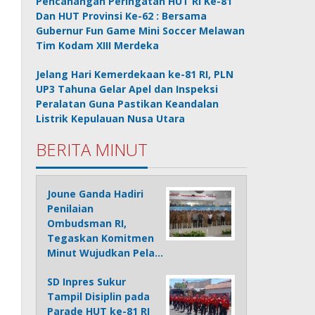
Pencanangan Peringatan HUT RI Ke-81
Dan HUT Provinsi Ke-62 : Bersama
Gubernur Fun Game Mini Soccer Melawan
Tim Kodam XIII Merdeka
Jelang Hari Kemerdekaan ke-81 RI, PLN
UP3 Tahuna Gelar Apel dan Inspeksi
Peralatan Guna Pastikan Keandalan
Listrik Kepulauan Nusa Utara
BERITA MINUT
Joune Ganda Hadiri
Penilaian
Ombudsman RI,
Tegaskan Komitmen
Minut Wujudkan Pela…
SD Inpres Sukur
Tampil Disiplin pada
Parade HUT ke-81 RI