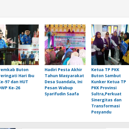
Pemkab Buton
Hadiri Pesta Akhir
Ketua TP PKK
Peringati Hari Ibu
Tahun Masyarakat
Buton Sambut
Ke-97 dan HUT
Desa Suandala, Ini
Kunker Ketua TP
DWP Ke-26
Pesan Wabup
PKK Provinsi
Syarifudin Saafa
Sultra,Perkuat
Sinergitas dan
Transformasi
Posyandu