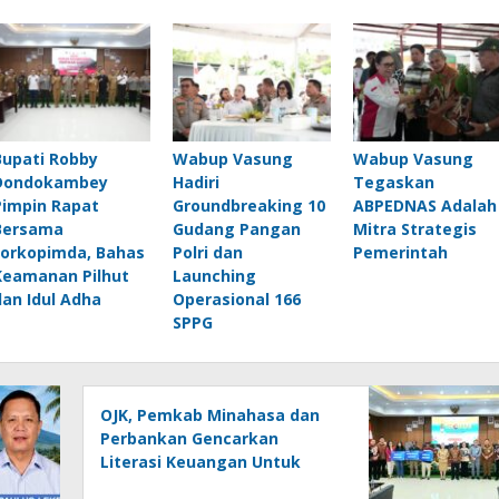
Bupati Robby
Wabup Vasung
Wabup Vasung
Dondokambey
Hadiri
Tegaskan
Pimpin Rapat
Groundbreaking 10
ABPEDNAS Adalah
Bersama
Gudang Pangan
Mitra Strategis
Forkopimda, Bahas
Polri dan
Pemerintah
Keamanan Pilhut
Launching
dan Idul Adha
Operasional 166
SPPG
OJK, Pemkab Minahasa dan
Perbankan Gencarkan
Literasi Keuangan Untuk
UMKM di Tondano