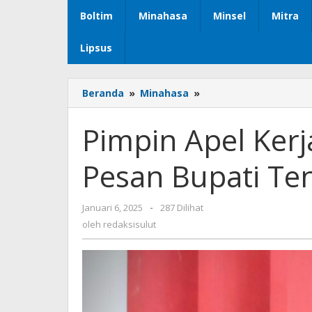
Boltim
Minahasa
Minsel
Mitra
Lipsus
Beranda
»
Minahasa
»
Pimpin
Apel
Kerja
Pimpin Apel Kerj
Awal
Tahun
Pesan Bupati Te
2025,
Ini
Pesan
Januari 6, 2025
oleh
-
287 Dilihat
Bupati
redaksisulut
oleh
redaksisulut
Tendean