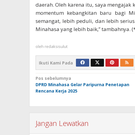
daerah. Oleh karena itu, saya mengajak 
momentum kebangkitan baru bagi Minah
semangat, lebih peduli, dan lebih se
Minahasa yang lebih baik,” tambahnya. (
oleh
redaksisulut
Ikuti Kami Pada
Navigasi
Pos sebelumnya
DPRD Minahasa Gelar Paripurna Penetapan
pos
Rencana Kerja 2025
Jangan Lewatkan