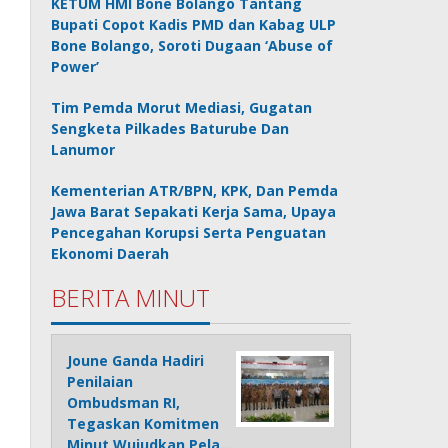
KETUM HMI Bone Bolango Tantang
Bupati Copot Kadis PMD dan Kabag ULP
Bone Bolango, Soroti Dugaan ‘Abuse of
Power’
Tim Pemda Morut Mediasi, Gugatan
Sengketa Pilkades Baturube Dan
Lanumor
Kementerian ATR/BPN, KPK, Dan Pemda
Jawa Barat Sepakati Kerja Sama, Upaya
Pencegahan Korupsi Serta Penguatan
Ekonomi Daerah
BERITA MINUT
Joune Ganda Hadiri
Penilaian
Ombudsman RI,
Tegaskan Komitmen
Minut Wujudkan Pela…