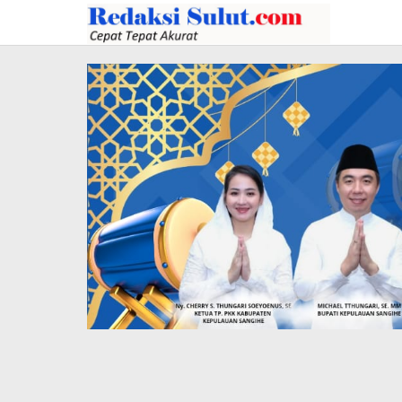
Lewati
ke
konten