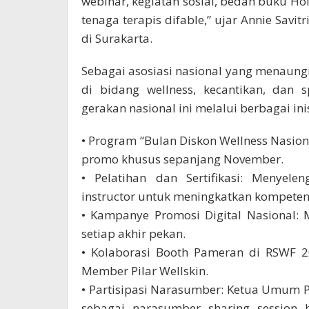
webinar, kegiatan sosial, bedah buku Hol
tenaga terapis difable,” ujar Annie Savit
di Surakarta.
Sebagai asosiasi nasional yang menaungi 
di bidang wellness, kecantikan, dan 
gerakan nasional ini melalui berbagai inisi
• Program “Bulan Diskon Wellness Nasi
promo khusus sepanjang November.
• Pelatihan dan Sertifikasi: Menyelen
instructor untuk meningkatkan kompetens
• Kampanye Promosi Digital Nasional: 
setiap akhir pekan.
• Kolaborasi Booth Pameran di RSWF 2
Member Pilar Wellskin.
• Partisipasi Narasumber: Ketua Umum Pil
sebagai narasumber sharing session be