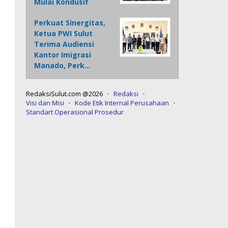
Mulai Kondusif
Perkuat Sinergitas,
Ketua PWI Sulut
Terima Audiensi
Kantor Imigrasi
Manado, Perk…
RedaksiSulut.com @2026
Redaksi
Visi dan Misi
Kode Etik Internal Perusahaan
Standart Operasional Prosedur