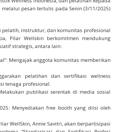
istik Wellness Indonesia, dan pelatihan kepada
ri melalui pesan tertulis pada Senin (3/11/2025)
pelatih, instruktur, dan komunitas profesional
spa, Pilar Wellskin berkomitmen mendukung
atif strategis, antara lain:
onal”: Mengajak anggota komunitas memberikan
ggarakan pelatihan dan sertifikasi wellness
i tenaga profesional.
Melakukan publikasi serentak di media sosial
025: Menyediakan free booth yang diisi oleh
ar WellSkin, Annie Savitri, akan berpartisipasi
rtema “Standarisasi dan Sertifikasi Profesi