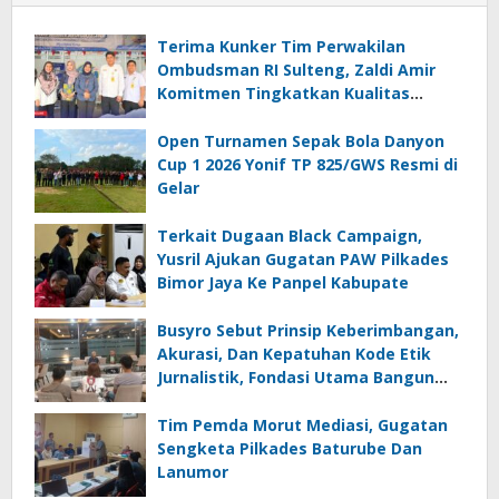
Terima Kunker Tim Perwakilan
Ombudsman RI Sulteng, Zaldi Amir
Komitmen Tingkatkan Kualitas
Pelayanan Publik Akuntabel Bebas
Mal Administrasi
Open Turnamen Sepak Bola Danyon
Cup 1 2026 Yonif TP 825/GWS Resmi di
Gelar
Terkait Dugaan Black Campaign,
Yusril Ajukan Gugatan PAW Pilkades
Bimor Jaya Ke Panpel Kabupate
Busyro Sebut Prinsip Keberimbangan,
Akurasi, Dan Kepatuhan Kode Etik
Jurnalistik, Fondasi Utama Bangun
Kepercayaan Publik Terhadap Media
Tim Pemda Morut Mediasi, Gugatan
Sengketa Pilkades Baturube Dan
Lanumor