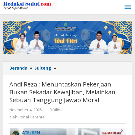
Lewati
ke
konten
Beranda
»
Sulteng
»
Andi
Reza
:
Andi Reza : Menuntaskan Pekerjaan
Menuntaskan
Bukan Sekadar Kewajiban, Melainkan
Pekerjaan
Sebuah Tanggung Jawab Moral
Bukan
Sekadar
November 4, 2025
oleh
-
0 Dilihat
Kewajiban,
Ronal
oleh
Ronal Parenta
Melainkan
Parenta
Sebuah
Tanggung