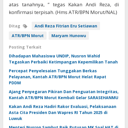
atas tanahnya, ” tegas Kakan Andi Reza, di
konfirmasi terpisah. (Hms ATR/BPN Morut/NAL)
Ditag
Andi Reza Fitrian Eru Setiawan
ATR/BPN Morut
Maryam Hunowu
Posting Terkait
Dihadapan Mahasiswa UNDIP, Nusron Wahid
Tegaskan Perbaiki Ketimpangan Kepemilikan Tanah
Percepat Penyelesaian Tunggakan Berkas
Pelayanan, Kantah ATR/BPN Morut Helat Rapat
PDDM
Ajang Penyegaran Pikiran Dan Penguatan Integritas,
Kantah ATR/BPN Morut Kembali Gelar SARASEHANMU
Kakan Andi Reza Hadiri Rakor Evaluasi, Pelaksanaan
Asta Cita Presiden Dan Wapres RI Tahun 2025 di
Luwuk
Menteri Nusron Sambut Baik Putusan MK Soal HAT di