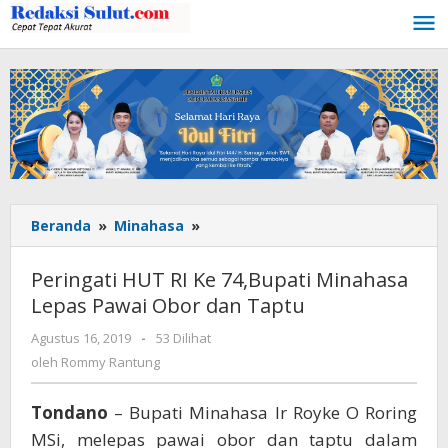
Lewati
ke
konten
Beranda
»
Minahasa
»
Peringati
HUT
RI
Peringati HUT RI Ke 74,Bupati Minahasa
Ke
Lepas Pawai Obor dan Taptu
74,Bupati
Minahasa
Agustus 16, 2019
oleh
-
53 Dilihat
Lepas
Rommy
oleh
Rommy Rantung
Pawai
Rantung
Obor
Tondano
– Bupati Minahasa Ir Royke O Roring
dan
Taptu
MSi, melepas pawai obor dan taptu dalam