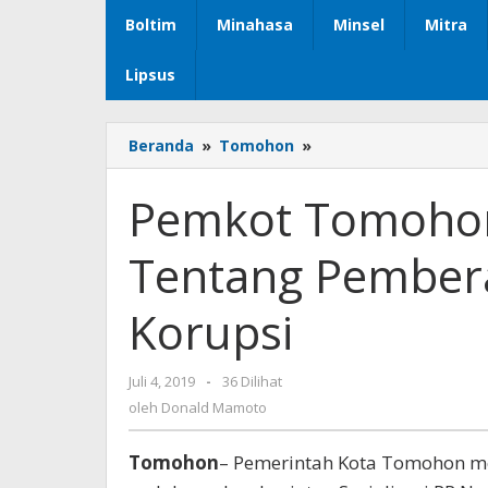
Boltim
Minahasa
Minsel
Mitra
Lipsus
Beranda
»
Tomohon
»
Pemkot
Tomohon
Gelar
Pemkot Tomohon 
Sosialisasi
Tentang
Tentang Pembera
Pemberantasan
Tindak
Pidana
Korupsi
Korupsi
Juli 4, 2019
oleh
-
36 Dilihat
Donald
oleh
Donald Mamoto
Mamoto
Tomohon
– Pemerintah Kota Tomohon m