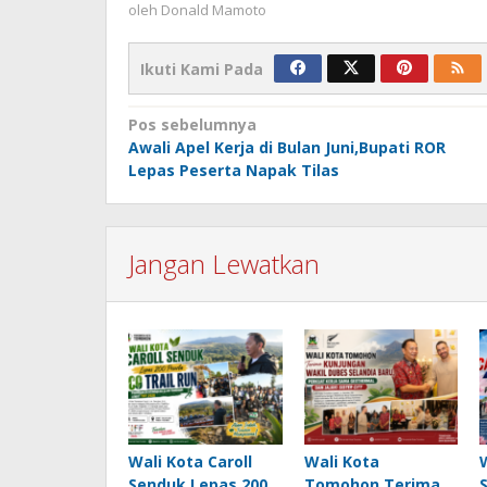
oleh
Donald Mamoto
Ikuti Kami Pada
Navigasi
Pos sebelumnya
Awali Apel Kerja di Bulan Juni,Bupati ROR
pos
Lepas Peserta Napak Tilas
Jangan Lewatkan
Wali Kota Caroll
Wali Kota
Senduk Lepas 200
Tomohon Terima