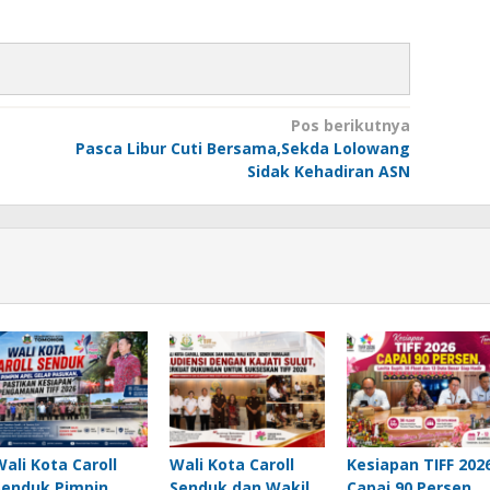
Pos berikutnya
Pasca Libur Cuti Bersama,Sekda Lolowang
Sidak Kehadiran ASN
Wali Kota Caroll
Wali Kota Caroll
Kesiapan TIFF 202
Senduk Pimpin
Senduk dan Wakil
Capai 90 Persen,