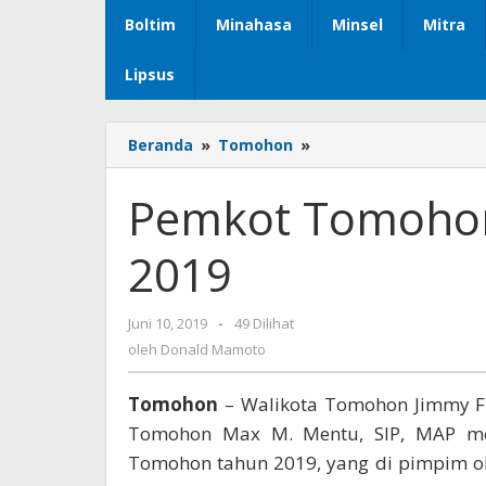
Boltim
Minahasa
Minsel
Mitra
Lipsus
Beranda
»
Tomohon
»
Pemkot
Tomohon
Gelar
Pemkot Tomohon
Rakor
Tahun
2019
2019
Juni 10, 2019
oleh
-
49 Dilihat
Donald
oleh
Donald Mamoto
Mamoto
Tomohon
– Walikota Tomohon Jimmy F.
Tomohon Max M. Mentu, SIP, MAP men
Tomohon tahun 2019, yang di pimpim ol