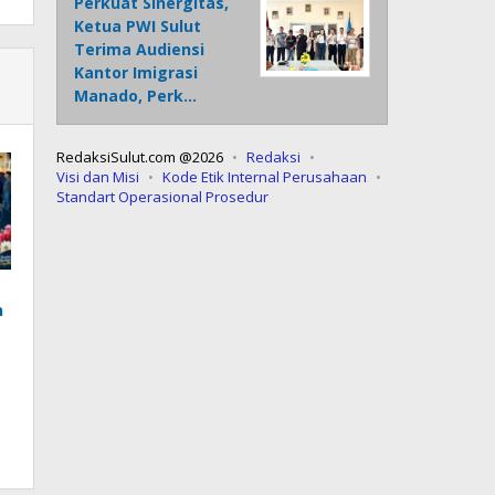
Perkuat Sinergitas,
Ketua PWI Sulut
Terima Audiensi
Kantor Imigrasi
Manado, Perk…
RedaksiSulut.com @2026
Redaksi
Visi dan Misi
Kode Etik Internal Perusahaan
Standart Operasional Prosedur
n