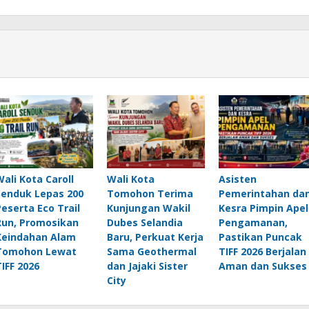
Wali Kota Caroll
Wali Kota
Asisten
Senduk Lepas 200
Tomohon Terima
Pemerintahan da
Peserta Eco Trail
Kunjungan Wakil
Kesra Pimpin Apel
Run, Promosikan
Dubes Selandia
Pengamanan,
Keindahan Alam
Baru, Perkuat Kerja
Pastikan Puncak
Tomohon Lewat
Sama Geothermal
TIFF 2026 Berjalan
TIFF 2026
dan Jajaki Sister
Aman dan Sukses
City