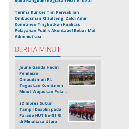
Buka Rangkain Kegiatan HUT RI Ke 81
Terima Kunker Tim Perwakilan
Ombudsman RI Sulteng, Zaldi Amir
Komitmen Tingkatkan Kualitas
Pelayanan Publik Akuntabel Bebas Mal
Administrasi
BERITA MINUT
Joune Ganda Hadiri
Penilaian
Ombudsman RI,
Tegaskan Komitmen
Minut Wujudkan Pela…
SD Inpres Sukur
Tampil Disiplin pada
Parade HUT ke-81 RI
di Minahasa Utara