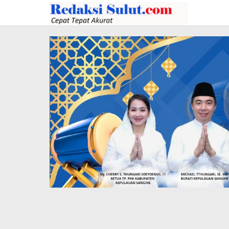
Lewati
ke
konten