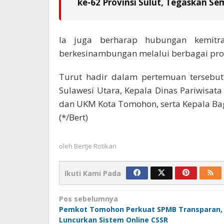
ke-62 Provinsi Sulut, Tegaskan S
Ia juga berharap hubungan kemitra
berkesinambungan melalui berbagai pr
Turut hadir dalam pertemuan tersebut
Sulawesi Utara, Kepala Dinas Pariwisat
dan UKM Kota Tomohon, serta Kepala Ba
(*/Bert)
oleh
Bertje Rotikan
Ikuti Kami Pada
Navigasi
Pos sebelumnya
Pemkot Tomohon Perkuat SPMB Transparan,
pos
Luncurkan Sistem Online CSSR