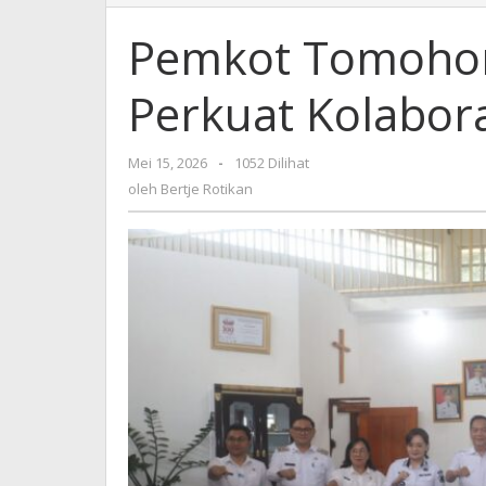
Tomohon
dan
Pemkot Tomoho
Kemenkum
Sulut
Perkuat Kolabor
Perkuat
Kolaborasi
Bidang
Mei 15, 2026
oleh
-
1052 Dilihat
Hukum
Bertje
oleh
Bertje Rotikan
Rotikan