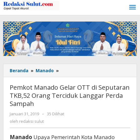
Lewati
ke
konten
Beranda
»
Manado
»
Pemkot
Manado
Gelar
Pemkot Manado Gelar OTT di Seputaran
OTT
TKB,52 Orang Terciduk Langgar Perda
di
Sampah
Seputaran
TKB,52
Januari 31, 2019
oleh
-
35 Dilihat
Orang
redaksi
oleh
redaksi sulut
Terciduk
sulut
Langgar
Perda
Manado
Upaya Pemerintah Kota Manado