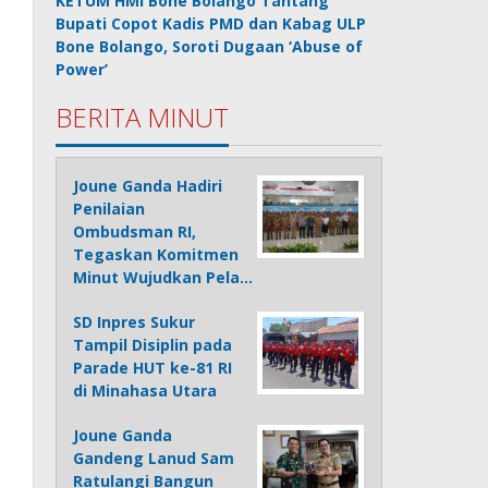
KETUM HMI Bone Bolango Tantang
Bupati Copot Kadis PMD dan Kabag ULP
Bone Bolango, Soroti Dugaan ‘Abuse of
Power’
BERITA MINUT
Joune Ganda Hadiri
Penilaian
Ombudsman RI,
Tegaskan Komitmen
Minut Wujudkan Pela…
SD Inpres Sukur
Tampil Disiplin pada
Parade HUT ke-81 RI
di Minahasa Utara
Joune Ganda
Gandeng Lanud Sam
Ratulangi Bangun