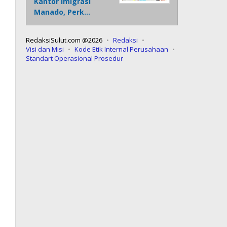
Kantor Imigrasi
Manado, Perk…
RedaksiSulut.com @2026
Redaksi
Visi dan Misi
Kode Etik Internal Perusahaan
Standart Operasional Prosedur