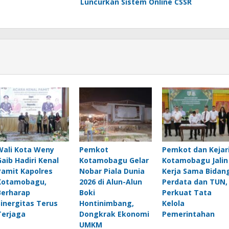
Luncurkan Sistem Online CSSR
Wali Kota Weny
Pemkot
Pemkot dan Kejar
Gaib Hadiri Kenal
Kotamobagu Gelar
Kotamobagu Jalin
Pamit Kapolres
Nobar Piala Dunia
Kerja Sama Bidan
Kotamobagu,
2026 di Alun-Alun
Perdata dan TUN,
Berharap
Boki
Perkuat Tata
Sinergitas Terus
Hontinimbang,
Kelola
Terjaga
Dongkrak Ekonomi
Pemerintahan
UMKM