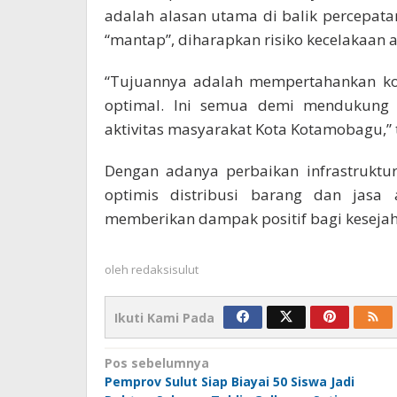
adalah alasan utama di balik percepata
“mantap”, diharapkan risiko kecelakaan a
“Tujuannya adalah mempertahankan kon
optimal. Ini semua demi mendukung k
aktivitas masyarakat Kota Kotamobagu,” 
Dengan adanya perbaikan infrastruktu
optimis distribusi barang dan jasa
memberikan dampak positif bagi kesejah
oleh
redaksisulut
Ikuti Kami Pada
Navigasi
Pos sebelumnya
Pemprov Sulut Siap Biayai 50 Siswa Jadi
pos