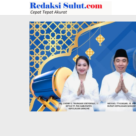
Lewati
ke
konten