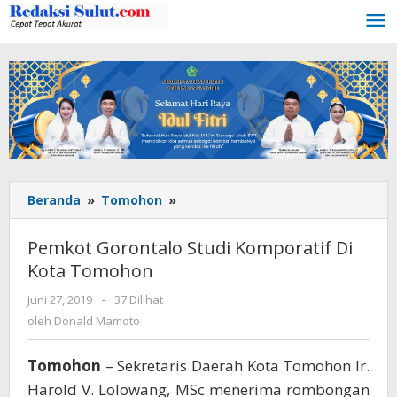
Lewati
ke
konten
Beranda
»
Tomohon
»
Pemkot
Gorontalo
Studi
Pemkot Gorontalo Studi Komporatif Di
Komporatif
Kota Tomohon
Di
Kota
Juni 27, 2019
oleh
-
37 Dilihat
Tomohon
Donald
oleh
Donald Mamoto
Mamoto
Tomohon
– Sekretaris Daerah Kota Tomohon Ir.
Harold V. Lolowang, MSc menerima rombongan