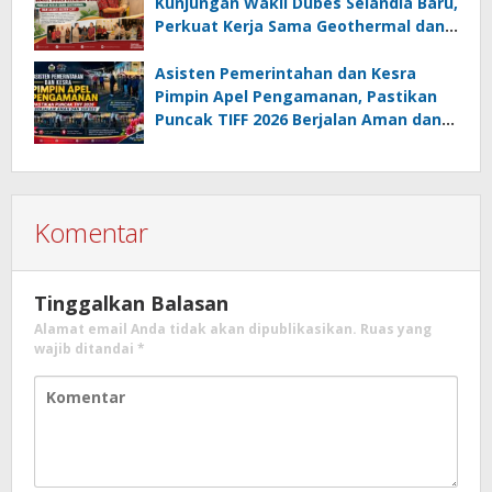
Kunjungan Wakil Dubes Selandia Baru,
Perkuat Kerja Sama Geothermal dan
Jajaki Sister City
Asisten Pemerintahan dan Kesra
Pimpin Apel Pengamanan, Pastikan
Puncak TIFF 2026 Berjalan Aman dan
Sukses
Komentar
Tinggalkan Balasan
Alamat email Anda tidak akan dipublikasikan.
Ruas yang
wajib ditandai
*