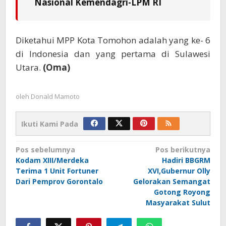
Nasional Kemendagri-LPM RI
Diketahui MPP Kota Tomohon adalah yang ke- 6
di Indonesia dan yang pertama di Sulawesi
Utara.
(Oma)
oleh
Donald Mamoto
Ikuti Kami Pada
Navigasi
Pos sebelumnya
Pos berikutnya
Kodam XIII/Merdeka
Hadiri BBGRM
pos
Terima 1 Unit Fortuner
XVI,Gubernur Olly
Dari Pemprov Gorontalo
Gelorakan Semangat
Gotong Royong
Masyarakat Sulut