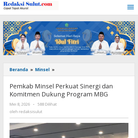
Lewati
ke
konten
Beranda
»
Minsel
»
Pemkab
Minsel
Perkuat
Pemkab Minsel Perkuat Sinergi dan
Sinergi
Komitmen Dukung Program MBG
dan
Komitmen
Mei 8, 2026
oleh
-
588 Dilihat
Dukung
redaksisulut
oleh
redaksisulut
Program
MBG