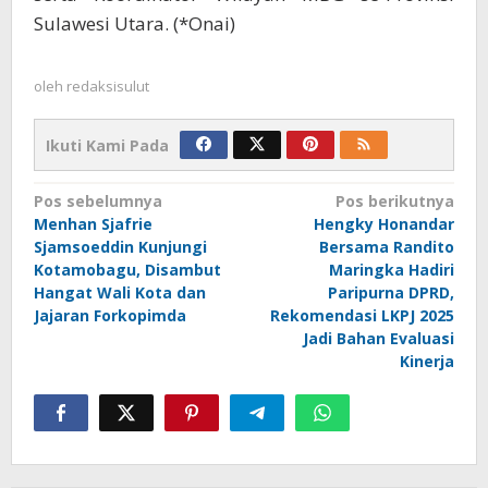
Sulawesi Utara. (*Onai)
oleh
redaksisulut
Ikuti Kami Pada
Navigasi
Pos sebelumnya
Pos berikutnya
Menhan Sjafrie
Hengky Honandar
pos
Sjamsoeddin Kunjungi
Bersama Randito
Kotamobagu, Disambut
Maringka Hadiri
Hangat Wali Kota dan
Paripurna DPRD,
Jajaran Forkopimda
Rekomendasi LKPJ 2025
Jadi Bahan Evaluasi
Kinerja