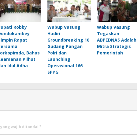
Bupati Robby
Wabup Vasung
Wabup Vasung
Dondokambey
Hadiri
Tegaskan
Pimpin Rapat
Groundbreaking 10
ABPEDNAS Adalah
Bersama
Gudang Pangan
Mitra Strategis
Forkopimda, Bahas
Polri dan
Pemerintah
Keamanan Pilhut
Launching
dan Idul Adha
Operasional 166
SPPG
 yang wajib ditandai
*