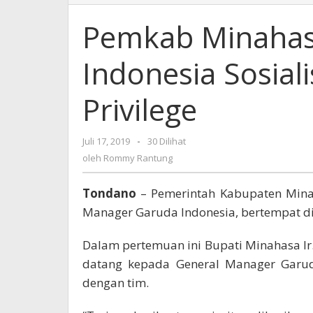
Minahasa
Bersama
Pemkab Minahas
Garuda
Indonesia
Indonesia Sosial
Sosialisasikan
Corporate
Privilege
Privilege
Juli 17, 2019
oleh
-
30 Dilihat
Rommy
oleh
Rommy Rantung
Rantung
Tondano
– Pemerintah Kabupaten Min
Manager Garuda Indonesia, bertempat di 
Dalam pertemuan ini Bupati Minahasa Ir
datang kepada General Manager Garud
dengan tim.