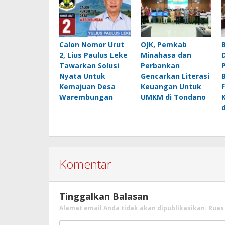
Calon Nomor Urut
OJK, Pemkab
2, Lius Paulus Leke
Minahasa dan
Tawarkan Solusi
Perbankan
Nyata Untuk
Gencarkan Literasi
Kemajuan Desa
Keuangan Untuk
Warembungan
UMKM di Tondano
Komentar
Tinggalkan Balasan
Alamat email Anda tidak akan dipublikasikan.
Ruas