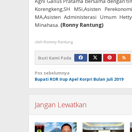
Agni Gallus Pratama bersama dengan tim
Korengkeng,SH MSi,Asisten Perekono
MA,Asisten Administerasi Umum Hetty
Minahasa.
(Ronny Rantung)
oleh
Rommy Rantung
Ikuti Kami Pada
Navigasi
Pos sebelumnya
Bupati ROR Irup Apel Korpri Bulan Juli 2019
pos
Jangan Lewatkan