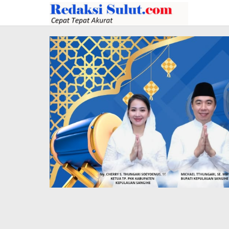
Lewati
ke
konten