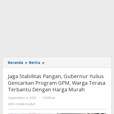
Beranda
»
Berita
»
Jaga
Stabilitas
Pangan,
Jaga Stabilitas Pangan, Gubernur Yulius
Gubernur
Gencarkan Program GPM, Warga Terasa
Yulius
Terbantu Dengan Harga Murah
Gencarkan
Program
September 4, 2025
oleh
-
0 Dilihat
GPM,
redaksisulut
oleh
redaksisulut
Warga
Terasa