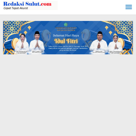
Lewati
ke
konten