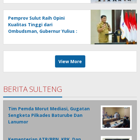
Pemprov Sulut Raih Opini
Kualitas Tinggi dari
Ombudsman, Gubernur Yulius :
Ini Apresiasi Yang Luar Biasa,
Tolak Ukur Pemerintah
View More
BERITA SULTENG
Tim Pemda Morut Mediasi, Gugatan
Sengketa Pilkades Baturube Dan
Lanumor
Kementerian ATR/BPN, KPK, Dan