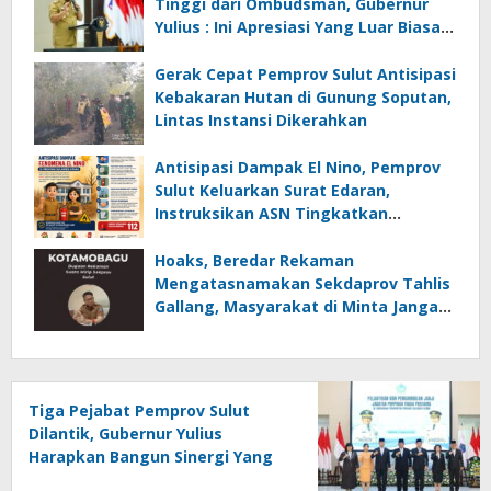
Tinggi dari Ombudsman, Gubernur
Yulius : Ini Apresiasi Yang Luar Biasa,
Tolak Ukur Pemerintah
Gerak Cepat Pemprov Sulut Antisipasi
Kebakaran Hutan di Gunung Soputan,
Lintas Instansi Dikerahkan
Antisipasi Dampak El Nino, Pemprov
Sulut Keluarkan Surat Edaran,
Instruksikan ASN Tingkatkan
Kewaspadaan Cegah Kebakaran
Hoaks, Beredar Rekaman
Mengatasnamakan Sekdaprov Tahlis
Gallang, Masyarakat di Minta Jangan
Mudah Percaya
Tiga Pejabat Pemprov Sulut
Dilantik, Gubernur Yulius
Harapkan Bangun Sinergi Yang
Lebih Kuat Antar Instansi