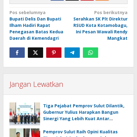
Navigasi
Pos sebelumnya
Pos berikutnya
Bupati Delis Dan Bupati
Serahkan SK Plt Direktur
pos
Ilham Hadiri Rapat
RSUD Kota Kotamobagu,
Penegasan Batas Kedua
Ini Pesan Wawali Rendy
Daerah di Kemendagri
Mangkat
Jangan Lewatkan
Tiga Pejabat Pemprov Sulut Dilantik,
Gubernur Yulius Harapkan Bangun
Sinergi Yang Lebih Kuat Antar
Instansi
Pemprov Sulut Raih Opini Kualitas