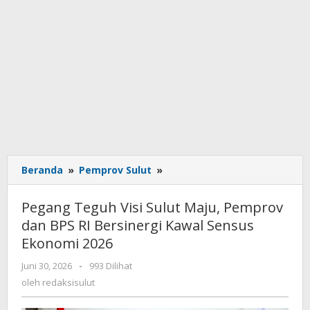
Beranda
»
Pemprov Sulut
»
Pegang
Teguh
Visi
Pegang Teguh Visi Sulut Maju, Pemprov
Sulut
dan BPS RI Bersinergi Kawal Sensus
Maju,
Ekonomi 2026
Pemprov
dan
Juni 30, 2026
oleh
-
993 Dilihat
BPS
redaksisulut
oleh
redaksisulut
RI
Bersinergi