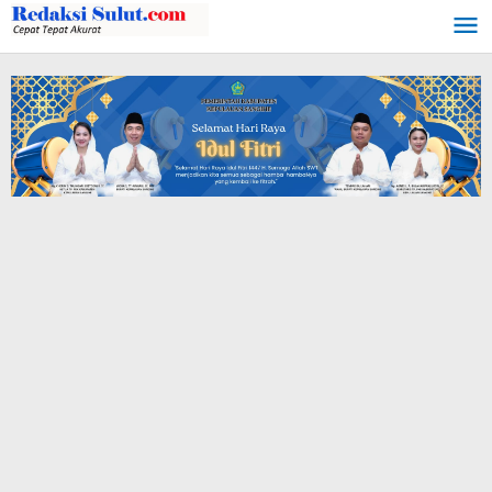
Lewati
ke
konten