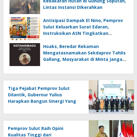
Kebakaran Hutan di Gunung Soputan,
Lintas Instansi Dikerahkan
Antisipasi Dampak El Nino, Pemprov
Sulut Keluarkan Surat Edaran,
Instruksikan ASN Tingkatkan
Kewaspadaan Cegah Kebakaran
Hoaks, Beredar Rekaman
Mengatasnamakan Sekdaprov Tahlis
Gallang, Masyarakat di Minta Jangan
Mudah Percaya
Tiga Pejabat Pemprov Sulut
Dilantik, Gubernur Yulius
Harapkan Bangun Sinergi Yang
Lebih Kuat Antar Instansi
Pemprov Sulut Raih Opini
Kualitas Tinggi dari