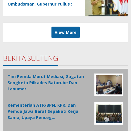
Ombudsman, Gubernur Yulius :
Ini Apresiasi Yang Luar Biasa,
Tolak Ukur Pemerintah
View More
BERITA SULTENG
Tim Pemda Morut Mediasi, Gugatan
Sengketa Pilkades Baturube Dan
Lanumor
Kementerian ATR/BPN, KPK, Dan
Pemda Jawa Barat Sepakati Kerja
Sama, Upaya Penceg…