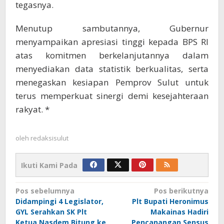
tegasnya.
Menutup sambutannya, Gubernur
menyampaikan apresiasi tinggi kepada BPS RI
atas komitmen berkelanjutannya dalam
menyediakan data statistik berkualitas, serta
menegaskan kesiapan Pemprov Sulut untuk
terus memperkuat sinergi demi kesejahteraan
rakyat. *
oleh
redaksisulut
Ikuti Kami Pada
Navigasi
Pos sebelumnya
Pos berikutnya
Didampingi 4 Legislator,
Plt Bupati Heronimus
pos
GYL Serahkan SK Plt
Makainas Hadiri
Ketua Nasdem Bitung ke
Pencanangan Sensus