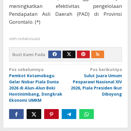
meningkatkan efektivitas pengelolaan
Pendapatan Asli Daerah (PAD) di Provinsi
Gorontalo. (*)
oleh
redaksisulut
Ikuti Kami Pada
Navigasi
Pos sebelumnya
Pos berikutnya
Pemkot Kotamobagu
Sulut Juara Umum
pos
Gelar Nobar Piala Dunia
Pesparawi Nasional XIV
2026 di Alun-Alun Boki
2026, Piala Presiden Ikut
Hontinimbang, Dongkrak
Diboyong
Ekonomi UMKM