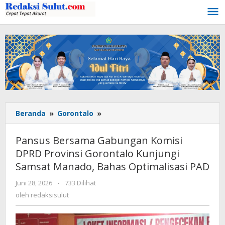
Lewati
ke
konten
Beranda
»
Gorontalo
»
Pansus
Bersama
Gabungan
Pansus Bersama Gabungan Komisi
Komisi
DPRD Provinsi Gorontalo Kunjungi
DPRD
Samsat Manado, Bahas Optimalisasi PAD
Provinsi
Gorontalo
Juni 28, 2026
oleh
-
733 Dilihat
Kunjungi
redaksisulut
oleh
redaksisulut
Samsat
Manado,
Bahas