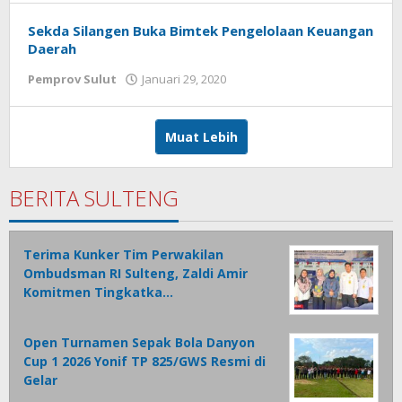
Rantung
Sekda Silangen Buka Bimtek Pengelolaan Keuangan
Daerah
Pemprov Sulut
Januari 29, 2020
oleh
Jamal
Mopatu
Muat Lebih
BERITA SULTENG
Terima Kunker Tim Perwakilan
Ombudsman RI Sulteng, Zaldi Amir
Komitmen Tingkatka…
Open Turnamen Sepak Bola Danyon
Cup 1 2026 Yonif TP 825/GWS Resmi di
Gelar