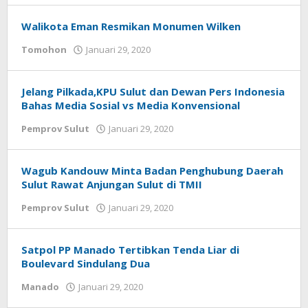
Tamasiro
Walikota Eman Resmikan Monumen Wilken
Tomohon
Januari 29, 2020
oleh
Donald
Mamoto
Jelang Pilkada,KPU Sulut dan Dewan Pers Indonesia
Bahas Media Sosial vs Media Konvensional
Pemprov Sulut
Januari 29, 2020
oleh
Jamal
Mopatu
Wagub Kandouw Minta Badan Penghubung Daerah
Sulut Rawat Anjungan Sulut di TMII
Pemprov Sulut
Januari 29, 2020
oleh
Jamal
Mopatu
Satpol PP Manado Tertibkan Tenda Liar di
Boulevard Sindulang Dua
Manado
Januari 29, 2020
oleh
redaksisulut