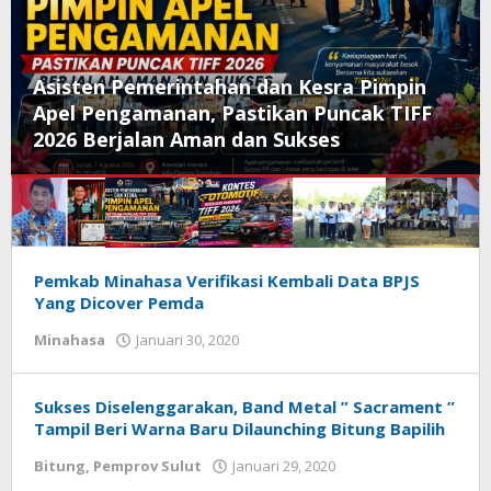
sra Pimpin
Kontes Otomotif Meriahkan R
Puncak TIFF
TIFF 2026, Libatkan 61 Peserta 
es
Sejumlah Daerah di Sulut
Redaksisulut.com
Pemkab Minahasa Verifikasi Kembali Data BPJS
Yang Dicover Pemda
Minahasa
Januari 30, 2020
oleh
Rommy
Rantung
Sukses Diselenggarakan, Band Metal ” Sacrament ”
Tampil Beri Warna Baru Dilaunching Bitung Bapilih
Bitung
,
Pemprov Sulut
Januari 29, 2020
oleh
Wesly