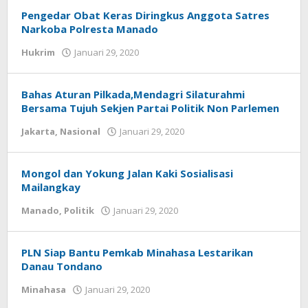
Pengedar Obat Keras Diringkus Anggota Satres
Narkoba Polresta Manado
Hukrim
Januari 29, 2020
oleh
Dwi
Redaksi
Bahas Aturan Pilkada,Mendagri Silaturahmi
Bersama Tujuh Sekjen Partai Politik Non Parlemen
Jakarta
,
Nasional
Januari 29, 2020
oleh
redaksisulut
Mongol dan Yokung Jalan Kaki Sosialisasi
Mailangkay
Manado
,
Politik
Januari 29, 2020
oleh
Ivan
Loho
PLN Siap Bantu Pemkab Minahasa Lestarikan
Danau Tondano
Minahasa
Januari 29, 2020
oleh
Rommy