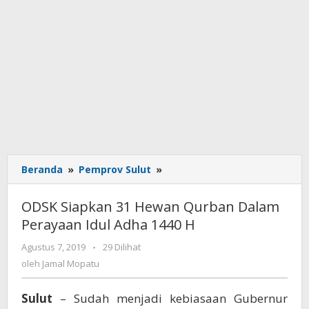
Beranda
»
Pemprov Sulut
»
ODSK
Siapkan
31
ODSK Siapkan 31 Hewan Qurban Dalam
Hewan
Perayaan Idul Adha 1440 H
Qurban
Dalam
Agustus 7, 2019
oleh
-
29 Dilihat
Perayaan
Jamal
oleh
Jamal Mopatu
Idul
Mopatu
Adha
Sulut
– Sudah menjadi kebiasaan Gubernur
1440