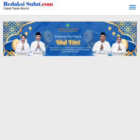
Lewati
ke
konten