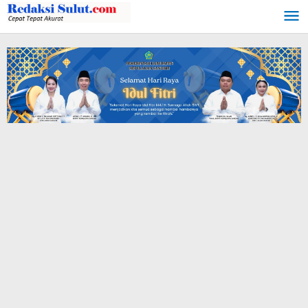
Lewati
ke
konten