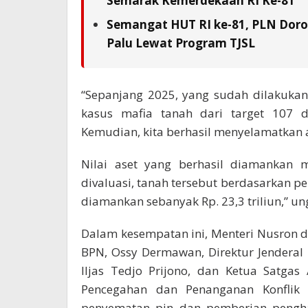
Semarak Kemerdekaan RI Ke-81
Semangat HUT RI ke-81, PLN Doron
Palu Lewat Program TJSL
“Sepanjang 2025, yang sudah dilakukan
kasus mafia tanah dari target 107 d
Kemudian, kita berhasil menyelamatkan a
Nilai aset yang berhasil diamankan 
divaluasi, tanah tersebut berdasarkan p
diamankan sebanyak Rp. 23,3 triliun,” u
Dalam kesempatan ini, Menteri Nusron d
BPN, Ossy Dermawan, Direktur Jenderal
Iljas Tedjo Prijono, dan Ketua Satgas
Pencegahan dan Penanganan Konflik
penyematan pin dan pemberian pengh