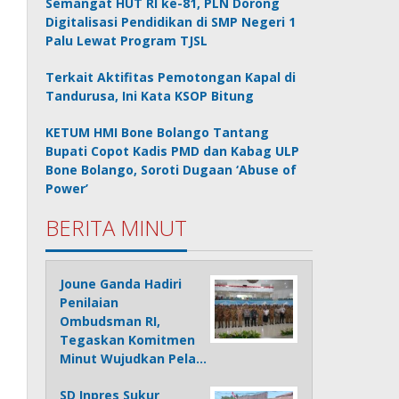
Semangat HUT RI ke-81, PLN Dorong
Digitalisasi Pendidikan di SMP Negeri 1
Palu Lewat Program TJSL
Terkait Aktifitas Pemotongan Kapal di
Tandurusa, Ini Kata KSOP Bitung
KETUM HMI Bone Bolango Tantang
Bupati Copot Kadis PMD dan Kabag ULP
Bone Bolango, Soroti Dugaan ‘Abuse of
Power’
BERITA MINUT
Joune Ganda Hadiri
Penilaian
Ombudsman RI,
Tegaskan Komitmen
Minut Wujudkan Pela…
SD Inpres Sukur