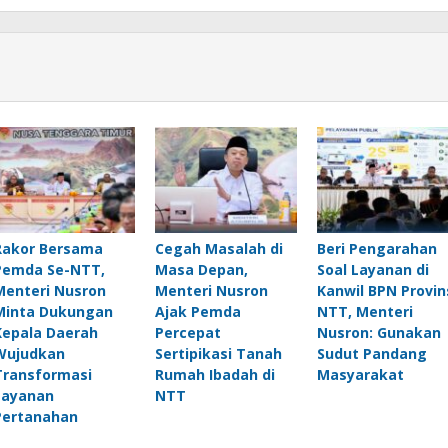
Rakor Bersama
Cegah Masalah di
Beri Pengarahan
Pemda Se-NTT,
Masa Depan,
Soal Layanan di
Menteri Nusron
Menteri Nusron
Kanwil BPN Provin
Minta Dukungan
Ajak Pemda
NTT, Menteri
Kepala Daerah
Percepat
Nusron: Gunakan
Wujudkan
Sertipikasi Tanah
Sudut Pandang
Transformasi
Rumah Ibadah di
Masyarakat
Layanan
NTT
Pertanahan