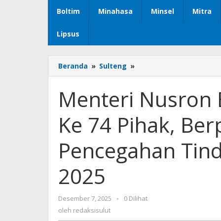
Boltim
Minahasa
Minsel
Mitra
Lipsus
Beranda
»
Sulteng
»
Menteri
Nusron
Berikan
Menteri Nusron 
Penghargaan
Ke
Ke 74 Pihak, Be
74
Pihak,
Berperan
Pencegahan Tind
Dalam
Pencegahan
2025
Tindak
Pidana
Pertanahan
Desember 7, 2025
oleh
-
0 Dilihat
2025
redaksisulut
oleh
redaksisulut