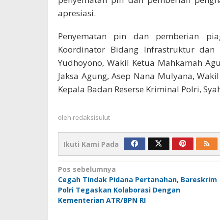
apresiasi.
Penyematan pin dan pemberian pia
Koordinator Bidang Infrastruktur da
Yudhoyono, Wakil Ketua Mahkamah Agung
Jaksa Agung, Asep Nana Mulyana, Wakil
Kepala Badan Reserse Kriminal Polri, S
oleh
redaksisulut
Ikuti Kami Pada
Navigasi
Pos sebelumnya
Cegah Tindak Pidana Pertanahan, Bareskrim
pos
Polri Tegaskan Kolaborasi Dengan
Kementerian ATR/BPN RI