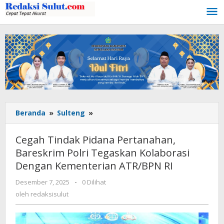
Lewati
ke
konten
Beranda
»
Sulteng
»
Cegah
Tindak
Pidana
Cegah Tindak Pidana Pertanahan,
Pertanahan,
Bareskrim Polri Tegaskan Kolaborasi
Bareskrim
Dengan Kementerian ATR/BPN RI
Polri
Tegaskan
Desember 7, 2025
oleh
-
0 Dilihat
Kolaborasi
redaksisulut
oleh
redaksisulut
Dengan
Kementerian
ATR/BPN