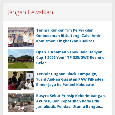
Jangan Lewatkan
Terima Kunker Tim Perwakilan
Ombudsman RI Sulteng, Zaldi Amir
Komitmen Tingkatkan Kualitas
Pelayanan Publik Akuntabel Bebas
Mal Administrasi
Open Turnamen Sepak Bola Danyon
Cup 1 2026 Yonif TP 825/GWS Resmi di
Gelar
Terkait Dugaan Black Campaign,
Yusril Ajukan Gugatan PAW Pilkades
Bimor Jaya Ke Panpel Kabupate
Busyro Sebut Prinsip Keberimbangan,
Akurasi, Dan Kepatuhan Kode Etik
Jurnalistik, Fondasi Utama Bangun
Kepercayaan Publik Terhadap Media