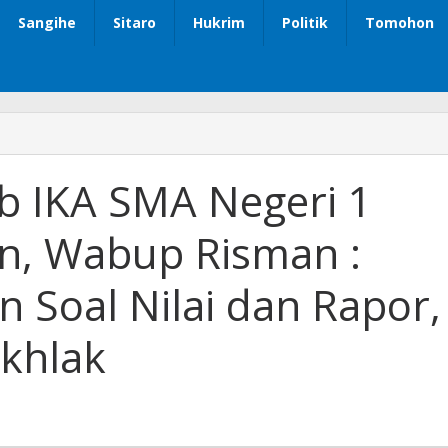
Sangihe
Sitaro
Hukrim
Politik
Tomohon
b IKA SMA Negeri 1
an, Wabup Risman :
 Soal Nilai dan Rapor,
Akhlak