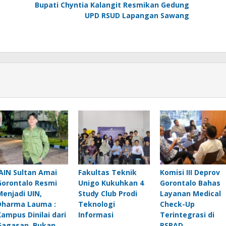
Bupati Chyntia Kalangit Resmikan Gedung
UPD RSUD Lapangan Sawang
IAIN Sultan Amai
Fakultas Teknik
Komisi III Deprov
Gorontalo Resmi
Unigo Kukuhkan 4
Gorontalo Bahas
Menjadi UIN,
Study Club Prodi
Layanan Medical
Dharma Lauma :
Teknologi
Check-Up
Kampus Dinilai dari
Informasi
Terintegrasi di
Gagasan, Bukan
RSPAD