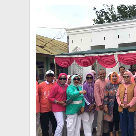
Nilai
dan
Rapor,
Tetapi
Tentang
Akhlak