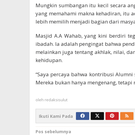
Mungkin sumbangan itu kecil secara a
yang memahami makna kehadiran, itu a
lebih memilih menjadi bagian dari masyar
Masjid A.A Wahab, yang kini berdiri t
ibadah. Ia adalah pengingat bahwa pendi
melainkan juga tentang akhlak, nilai, da
kehidupan.
“Saya percaya bahwa kontribusi Alumni 
Mereka bukan hanya mengenang, tetapi
oleh
redaksisulut
Ikuti Kami Pada
Navigasi
Pos sebelumnya