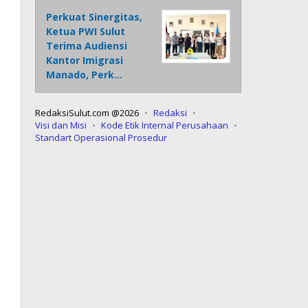
Perkuat Sinergitas,
Ketua PWI Sulut
Terima Audiensi
Kantor Imigrasi
Manado, Perk…
RedaksiSulut.com @2026
Redaksi
Visi dan Misi
Kode Etik Internal Perusahaan
Standart Operasional Prosedur