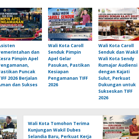
Asisten
Wali Kota Caroll
Wali Kota Caroll
Pemerintahan dan
Senduk Pimpin
Senduk dan Wakil
Kesra Pimpin Apel
Apel Gelar
Wali Kota Sendy
Pengamanan,
Pasukan, Pastikan
Rumajar Audiensi
Pastikan Puncak
Kesiapan
dengan Kajati
TIFF 2026 Berjalan
Pengamanan TIFF
Sulut, Perkuat
Aman dan Sukses
2026
Dukungan untuk
Sukseskan TIFF
2026
Wali Kota Tomohon Terima
Kunjungan Wakil Dubes
Selandia Baru, Perkuat Kerja