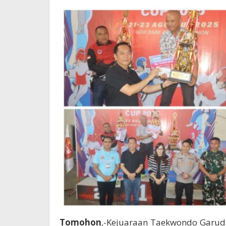
Juang
dan
Sportivitas
Tomohon
,-Kejuaraan Taekwondo Garud