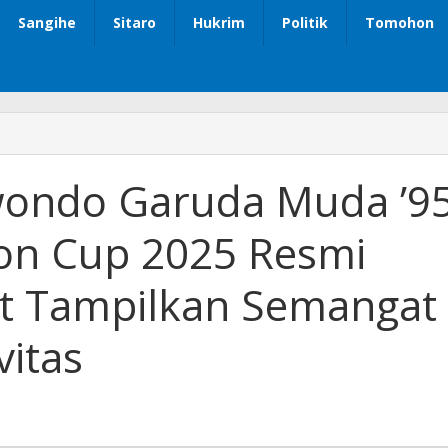
Sangihe
Sitaro
Hukrim
Politik
Tomohon
wondo Garuda Muda ’9
on Cup 2025 Resmi
let Tampilkan Semangat
vitas