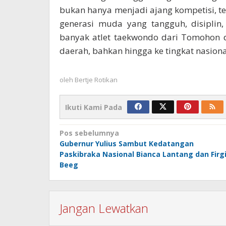
bukan hanya menjadi ajang kompetisi, t
generasi muda yang tangguh, disiplin
banyak atlet taekwondo dari Tomohon
daerah, bahkan hingga ke tingkat nasional
oleh
Bertje Rotikan
Ikuti Kami Pada
Navigasi
Pos sebelumnya
Gubernur Yulius Sambut Kedatangan
pos
Paskibraka Nasional Bianca Lantang dan Firg
Beeg
Jangan Lewatkan