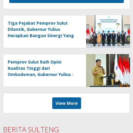
Tiga Pejabat Pemprov Sulut
Dilantik, Gubernur Yulius
Harapkan Bangun Sinergi Yang
Lebih Kuat Antar Instansi
Pemprov Sulut Raih Opini
Kualitas Tinggi dari
Ombudsman, Gubernur Yulius :
Ini Apresiasi Yang Luar Biasa,
Tolak Ukur Pemerintah
View More
BERITA SULTENG