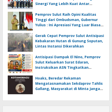
Sinergi Yang Lebih Kuat Antar
Instansi
Pemprov Sulut Raih Opini Kualitas
Tinggi dari Ombudsman, Gubernur
Yulius : Ini Apresiasi Yang Luar Biasa,
Tolak Ukur Pemerintah
Gerak Cepat Pemprov Sulut Antisipasi
Kebakaran Hutan di Gunung Soputan,
Lintas Instansi Dikerahkan
Antisipasi Dampak El Nino, Pemprov
Sulut Keluarkan Surat Edaran,
Instruksikan ASN Tingkatkan
Kewaspadaan Cegah Kebakaran
Hoaks, Beredar Rekaman
Mengatasnamakan Sekdaprov Tahlis
Gallang, Masyarakat di Minta Jangan
Mudah Percaya