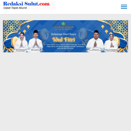
Lewati
ke
konten