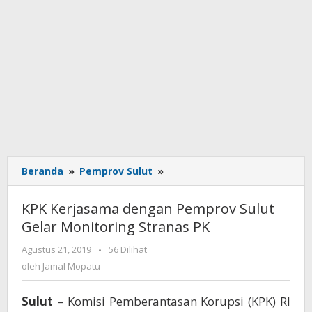
Beranda
»
Pemprov Sulut
»
KPK
Kerjasama
dengan
KPK Kerjasama dengan Pemprov Sulut
Pemprov
Gelar Monitoring Stranas PK
Sulut
Gelar
Agustus 21, 2019
oleh
-
56 Dilihat
Monitoring
Jamal
oleh
Jamal Mopatu
Stranas
Mopatu
PK
Sulut
– Komisi Pemberantasan Korupsi (KPK) RI