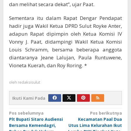
dan melihat secara dekat”, ujar Paat.
Sementara itu dalam Rapat Dengar Pendapat
hadir juga Wakil Ketua DPRD Sulut Royke Anter,
adapun Rapat dipimpin oleh Ketua Komisi IV
Vonny J. Paat, didampingi Wakil Ketua Komisi
Louis Schramm, bersama beberapa anggota
diantaranya Jeane Lalujan, Paula Runtuwene,
Vioneta Kuerah, dan Roy Roring. *
oleh
redaksisulut
Ikuti Kami Pada
Navigasi
Pos sebelumnya
Pos berikutnya
Plt Bupati Sitaro Audiensi
Kecamatan Paal Dua
pos
Bersama Kemendagri,
Utus Lima Kelurahan Ikut