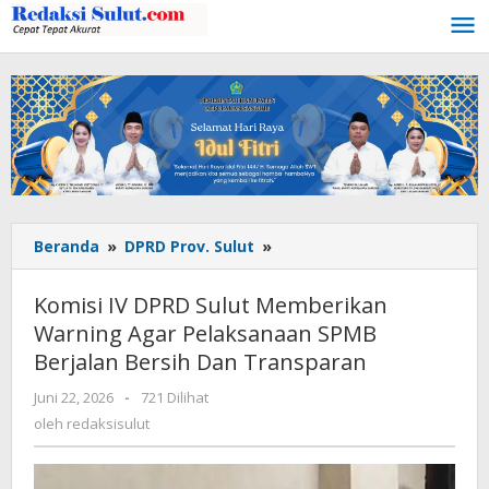
Lewati
ke
konten
Beranda
»
DPRD Prov. Sulut
»
Komisi
IV
DPRD
Komisi IV DPRD Sulut Memberikan
Sulut
Warning Agar Pelaksanaan SPMB
Memberikan
Berjalan Bersih Dan Transparan
Warning
Agar
Juni 22, 2026
oleh
-
721 Dilihat
Pelaksanaan
redaksisulut
oleh
redaksisulut
SPMB
Berjalan
Bersih