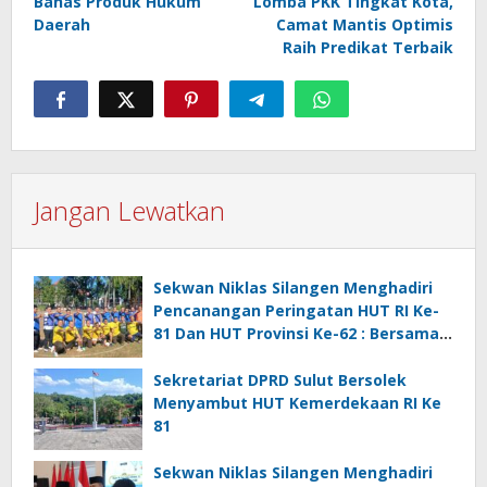
Bahas Produk Hukum
Lomba PKK Tingkat Kota,
Daerah
Camat Mantis Optimis
Raih Predikat Terbaik
Jangan Lewatkan
Sekwan Niklas Silangen Menghadiri
Pencanangan Peringatan HUT RI Ke-
81 Dan HUT Provinsi Ke-62 : Bersama
Gubernur Fun Game Mini Soccer
Melawan Tim Kodam XIII Merdeka
Sekretariat DPRD Sulut Bersolek
Menyambut HUT Kemerdekaan RI Ke
81
Sekwan Niklas Silangen Menghadiri