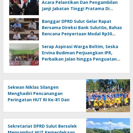
Acara Pelantikan Dan Pengambilan
Janji Jabatan Tinggi Pratama Di
Lingkungan Pemprov Sulut : Turut
Berikan Ucapan Selamat
Banggar DPRD Sulut Gelar Rapat
Bersama Direksi Bank SulutGo, Bahas
Rencana Penyertaan Modal Rp30
Miliar pada KUA-PPAS 2027
Serap Aspirasi Warga Boltim, Seska
Ervina Budiman Perjuangkan IPR,
Perbaikan Jalan hingga Penguatan
UMKM
Sekwan Niklas Silangen
Menghadiri Pencanangan
Peringatan HUT RI Ke-81 Dan
HUT Provinsi Ke-62 : Bersama
Gubernur Fun Game Mini Soccer
Melawan Tim Kodam XIII
Merdeka
Sekretariat DPRD Sulut Bersolek
Menyambut HUT Kemerdekaan