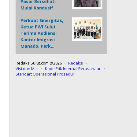
Pasar Bersehati
Mulai Kondusif
Perkuat Sinergitas,
Ketua PWI Sulut
Terima Audiensi
Kantor Imigrasi
Manado, Perk…
RedaksiSulut.com @2026
Redaksi
Visi dan Misi
Kode Etik Internal Perusahaan
Standart Operasional Prosedur