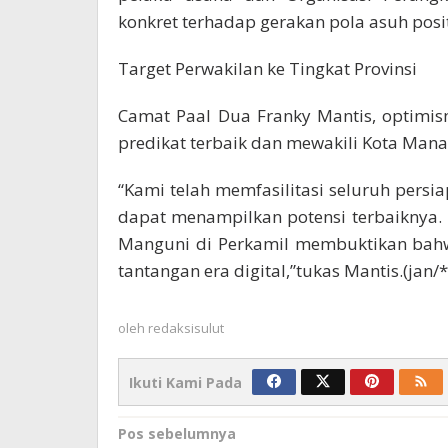
konkret terhadap gerakan pola asuh posit
Target Perwakilan ke Tingkat Provinsi
Camat Paal Dua Franky Mantis, optimi
predikat terbaik dan mewakili Kota Manad
“Kami telah memfasilitasi seluruh persi
dapat menampilkan potensi terbaiknya. 
Manguni di Perkamil membuktikan bahw
tantangan era digital,”tukas Mantis.(jan/*
oleh
redaksisulut
Ikuti Kami Pada
Navigasi
Pos sebelumnya