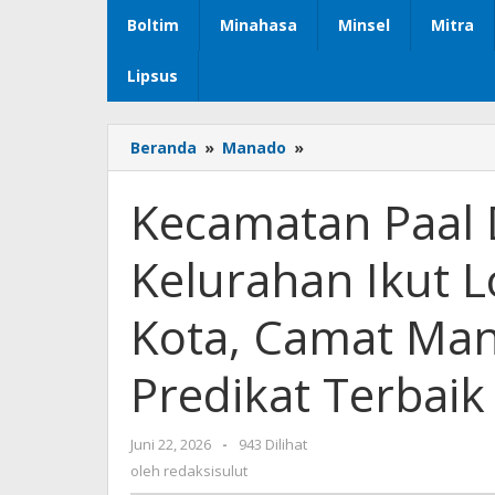
Boltim
Minahasa
Minsel
Mitra
Lipsus
Beranda
»
Manado
»
Kecamatan
Paal
Dua
Kecamatan Paal 
Utus
Lima
Kelurahan Ikut 
Kelurahan
Ikut
Lomba
Kota, Camat Man
PKK
Tingkat
Predikat Terbaik
Kota,
Camat
Mantis
Juni 22, 2026
oleh
-
943 Dilihat
Optimis
redaksisulut
oleh
redaksisulut
Raih