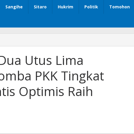
Sangihe
Sitaro
Hukrim
Politik
Tomohon
Dua Utus Lima
Lomba PKK Tingkat
tis Optimis Raih