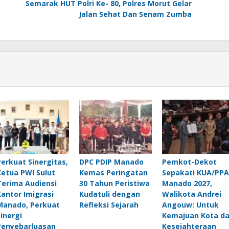
Semarak HUT Polri Ke- 80, Polres Morut Gelar
Jalan Sehat Dan Senam Zumba
Perkuat Sinergitas,
DPC PDIP Manado
Pemkot-Dekot
Ketua PWI Sulut
Kemas Peringatan
Sepakati KUA/PPA
Terima Audiensi
30 Tahun Peristiwa
Manado 2027,
Kantor Imigrasi
Kudatuli dengan
Walikota Andrei
Manado, Perkuat
Refleksi Sejarah
Angouw: Untuk
Sinergi
Kemajuan Kota d
Penyebarluasan
Kesejahteraan