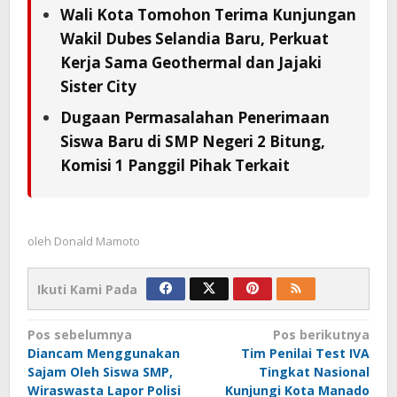
Wali Kota Tomohon Terima Kunjungan
Wakil Dubes Selandia Baru, Perkuat
Kerja Sama Geothermal dan Jajaki
Sister City
Dugaan Permasalahan Penerimaan
Siswa Baru di SMP Negeri 2 Bitung,
Komisi 1 Panggil Pihak Terkait
oleh
Donald Mamoto
Ikuti Kami Pada
Navigasi
Pos sebelumnya
Pos berikutnya
Diancam Menggunakan
Tim Penilai Test IVA
pos
Sajam Oleh Siswa SMP,
Tingkat Nasional
Wiraswasta Lapor Polisi
Kunjungi Kota Manado