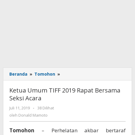
Beranda
»
Tomohon
»
Ketua
Umum
TIFF
Ketua Umum TIFF 2019 Rapat Bersama
2019
Seksi Acara
Rapat
Bersama
Juli 11, 2019
oleh
-
38 Dilihat
Seksi
Donald
oleh
Donald Mamoto
Acara
Mamoto
Tomohon
– Perhelatan akbar bertaraf