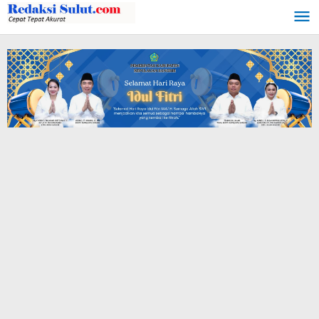
Lewati
ke
konten