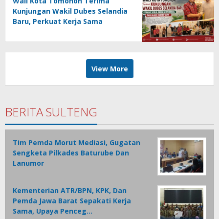
Wali Kota Tomohon Terima
Kunjungan Wakil Dubes Selandia
Baru, Perkuat Kerja Sama
Geothermal dan Jajaki Sister City
View More
BERITA SULTENG
Tim Pemda Morut Mediasi, Gugatan
Sengketa Pilkades Baturube Dan
Lanumor
Kementerian ATR/BPN, KPK, Dan
Pemda Jawa Barat Sepakati Kerja
Sama, Upaya Penceg…