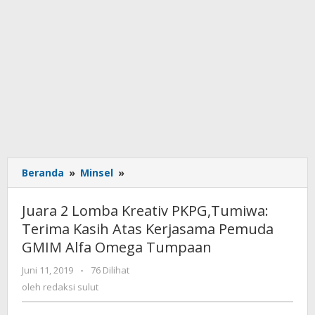
Beranda
»
Minsel
»
Juara
2
Lomba
Juara 2 Lomba Kreativ PKPG,Tumiwa:
Kreativ
Terima Kasih Atas Kerjasama Pemuda
PKPG,Tumiwa:
GMIM Alfa Omega Tumpaan
Terima
Kasih
Juni 11, 2019
oleh
-
76 Dilihat
Atas
redaksi
oleh
redaksi sulut
Kerjasama
sulut
Pemuda