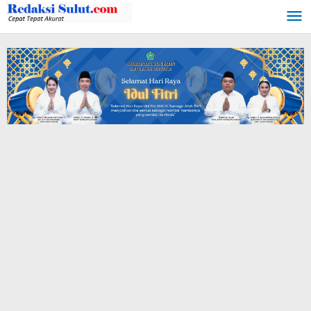
Lewati
ke
konten