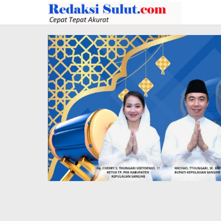
Lewati
ke
konten