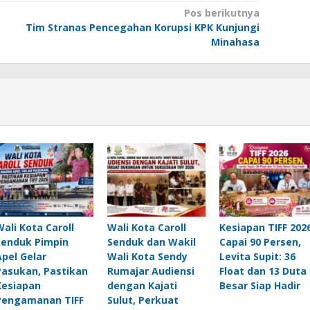
Pos berikutnya
Tim Stranas Pencegahan Korupsi KPK Kunjungi
Minahasa
Wali Kota Caroll
Wali Kota Caroll
Kesiapan TIFF 202
Senduk Pimpin
Senduk dan Wakil
Capai 90 Persen,
Apel Gelar
Wali Kota Sendy
Levita Supit: 36
Pasukan, Pastikan
Rumajar Audiensi
Float dan 13 Duta
Kesiapan
dengan Kajati
Besar Siap Hadir
Pengamanan TIFF
Sulut, Perkuat