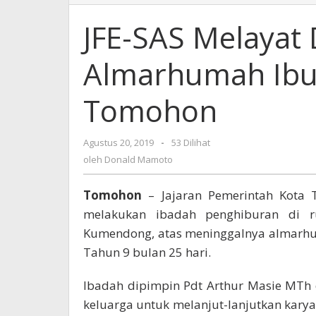
SAS
Melayat
JFE-SAS Melayat
Dirumah
Duka
Almarhumah Ibun
Almarhumah
Ibunda
Kadis
Tomohon
Capil
Kota
Tomohon
Agustus 20, 2019
oleh
-
53 Dilihat
Donald
oleh
Donald Mamoto
Mamoto
Tomohon
– Jajaran Pemerintah Kota T
melakukan ibadah penghiburan di 
Kumendong, atas meninggalnya almarhum
Tahun 9 bulan 25 hari.
Ibadah dipimpin Pdt Arthur Masie MTh
keluarga untuk melanjut-lanjutkan kary