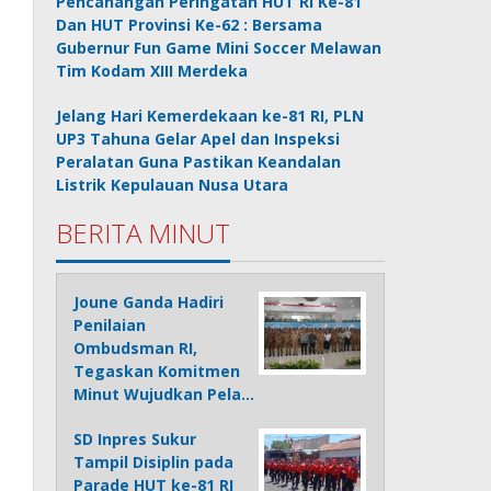
Pencanangan Peringatan HUT RI Ke-81
Dan HUT Provinsi Ke-62 : Bersama
Gubernur Fun Game Mini Soccer Melawan
Tim Kodam XIII Merdeka
Jelang Hari Kemerdekaan ke-81 RI, PLN
UP3 Tahuna Gelar Apel dan Inspeksi
Peralatan Guna Pastikan Keandalan
Listrik Kepulauan Nusa Utara
BERITA MINUT
Joune Ganda Hadiri
Penilaian
Ombudsman RI,
Tegaskan Komitmen
Minut Wujudkan Pela…
SD Inpres Sukur
Tampil Disiplin pada
Parade HUT ke-81 RI