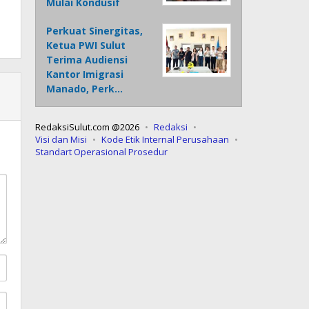
Mulai Kondusif
Perkuat Sinergitas,
Ketua PWI Sulut
Terima Audiensi
Kantor Imigrasi
Manado, Perk…
RedaksiSulut.com @2026
Redaksi
Visi dan Misi
Kode Etik Internal Perusahaan
Standart Operasional Prosedur