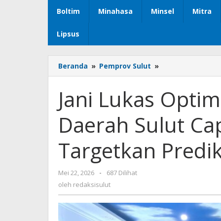
Boltim
Minahasa
Minsel
Mitra
Lipsus
Beranda
»
Pemprov Sulut
»
Jani
Lukas
Optimis
Jani Lukas Optimi
Nilai
Indeks
Daerah Sulut Ca
Inovasi
Daerah
Sulut
Targetkan Predik
Capai
Angka
Maksimal,
Mei 22, 2026
oleh
-
687 Dilihat
Targetkan
redaksisulut
oleh
redaksisulut
Predikat
Sangat
Inovatif