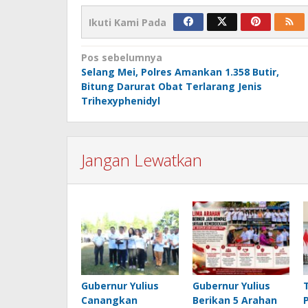
Ikuti Kami Pada
Navigasi
Pos sebelumnya
Selang Mei, Polres Amankan 1.358 Butir,
pos
Bitung Darurat Obat Terlarang Jenis
Trihexyphenidyl
Jangan Lewatkan
Gubernur Yulius
Gubernur Yulius
Canangkan
Berikan 5 Arahan